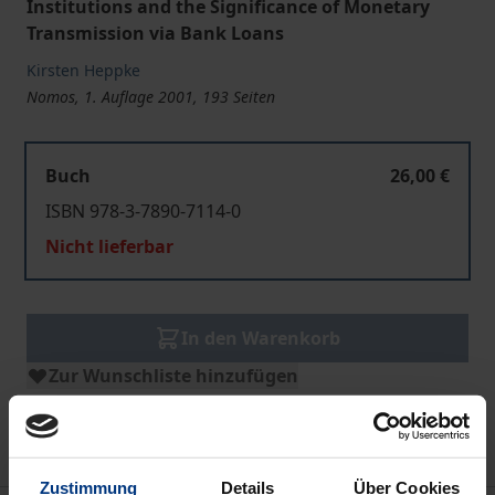
Institutions and the Significance of Monetary
Transmission via Bank Loans
Kirsten Heppke
Nomos, 1. Auflage 2001, 193 Seiten
Buch
26,00 €
ISBN 978-3-7890-7114-0
Nicht lieferbar
In den Warenkorb
Zur Wunschliste hinzufügen
Hinweise zu Versandkosten
Zustimmung
Details
Über Cookies