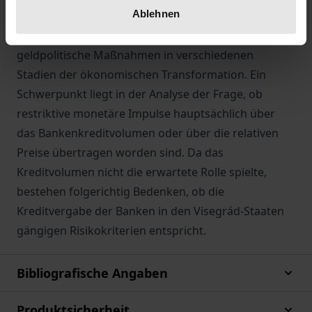
Ablehnen
vorliegende Band behandelt die Transformation des
Bankensektors der Visegrád-Länder und deren
geldpolitische Maßnahmen in verschiedenen
Stadien der ökonomischen Transformation. Ein
Schwerpunkt liegt in der Analyse der Frage, ob
restriktive monetäre Impulse hauptsächlich über
das Bankenkreditvolumen oder über die relativen
Preise übertragen worden sind. Da das
Kreditvolumen nicht die erwartete Rolle spielte,
bestehen folgerichtig Bedenken, ob die
Kreditvergabe der Banken in den Visegrád-Staaten
gängigen Risikokriterien entspricht.
Bibliografische Angaben
Produktsicherheit