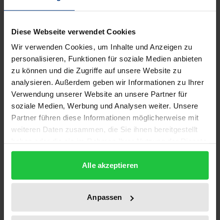
Beschreibung
Diese Webseite verwendet Cookies
Seit Beginn der 90er Jahre wurden die
Wir verwenden Cookies, um Inhalte und Anzeigen zu
Finanzsysteme in der früheren Tschechoslowakei,
personalisieren, Funktionen für soziale Medien anbieten
Ungarn und Polen tiefgreifenden Reformen
zu können und die Zugriffe auf unsere Website zu
unterzogen. Mittlerweile sind diese sogenannten
analysieren. Außerdem geben wir Informationen zu Ihrer
Visegrád-Länder zunehmend in die internationalen
Verwendung unserer Website an unsere Partner für
soziale Medien, Werbung und Analysen weiter. Unsere
Finanzmärkte integriert worden. Deutliche
Partner führen diese Informationen möglicherweise mit
Kennzeichen hierfür sind Währungskonvertibilität,
weiteren Daten zusammen, die Sie ihnen bereitgestellt
ein liberalisierter Kapitalverkehr sowie der Wechsel
haben oder die sie im Rahmen Ihrer Nutzung der Dienste
von festen zu flexiblen Wechselkursregimen. Eine
gesammelt haben.
Hauptaufgabe dieser Länder bestand darin, ein
Alle akzeptieren
lebensfähiges Bankensystem und ein geldpolitisches
Instrumentarium zu schaffen, welche die monetären
Anpassen
Impulse effektiv auf die sich ständig ändernden
finanziellen und realen Sektoren übertragen. Der