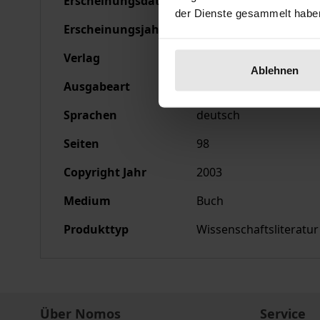
Erscheinungsdatum
01.08.2003
der Dienste gesammelt habe
Erscheinungsjahr
2003
Verlag
Ergon
Ablehnen
Ausgabeart
Softcover
Sprachen
deutsch
Seiten
98
Copyright Jahr
2003
Medium
Buch
Produkttyp
Wissenschaftsliteratur
Über Nomos
Service