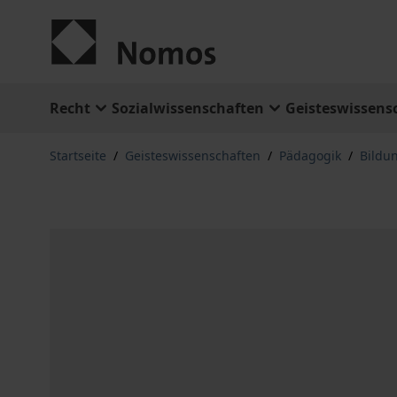
Zum Inhalt springen
Recht
Sozialwissenschaften
Geisteswissens
Startseite
/
Geisteswissenschaften
/
Pädagogik
/
Bildu