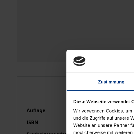
Zustimmung
Bibliografische Anga
Diese Webseite verwendet 
Auflage
1
Wir verwenden Cookies, um I
und die Zugriffe auf unsere 
ISBN
978-3-89913-305-9
Website an unsere Partner fü
möglicherweise mit weiteren