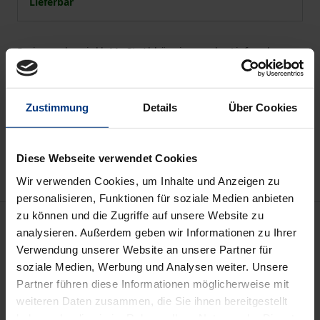
Lieferbar
Preisangaben inkl. MwSt. Abhängig von der Lieferadresse
kann die MwSt. an der Kasse variieren.
In den Warenkorb
Zustimmung
Details
Über Cookies
Zur Wunschliste hinzufügen
Hinweise zu Versandkosten
Diese Webseite verwendet Cookies
Wir verwenden Cookies, um Inhalte und Anzeigen zu
personalisieren, Funktionen für soziale Medien anbieten
zu können und die Zugriffe auf unsere Website zu
Beschreibung
analysieren. Außerdem geben wir Informationen zu Ihrer
Verwendung unserer Website an unsere Partner für
Klinische Arzneimittelprüfungen am Menschen
soziale Medien, Werbung und Analysen weiter. Unsere
unterliegen aufgrund der unbekannten
Partner führen diese Informationen möglicherweise mit
weiteren Daten zusammen, die Sie ihnen bereitgestellt
Gesundheitsrisiken besonders hohen medizinischen
haben oder die sie im Rahmen Ihrer Nutzung der Dienste