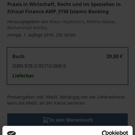
Praxis in Wirtschaft, Recht und im Speziellen in
Ethical Finance AMP_SYM Islamic Banking
Herausgegeben von
Klaus Hegemann
,
Milena Valeva
,
Muhammad Ashfaq
Hampp, 1. Auflage 2016, 282 Seiten
Buch
29,80 €
ISBN 978-3-95710-068-9
Lieferbar
Preisangaben inkl. MwSt. Abhängig von der Lieferadresse
kann die MwSt. an der Kasse variieren.
In den Warenkorb
Zur Wunschliste hinzufügen