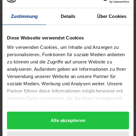
Hinweise zu Versandkosten
Zustimmung
Details
Über Cookies
Beschreibung
Diese Webseite verwendet Cookies
Wir verwenden Cookies, um Inhalte und Anzeigen zu
Der Band „Befunde zu Wirtschaftsethik in der
personalisieren, Funktionen für soziale Medien anbieten
globalisierten Gesellschaft“ entstand aus der
zu können und die Zugriffe auf unsere Website zu
konzentrierten Auseinandersetzung mit dem Thema
analysieren. Außerdem geben wir Informationen zu Ihrer
Verwendung unserer Website an unsere Partner für
Ethik und Finanzen im Rahmen des
soziale Medien, Werbung und Analysen weiter. Unsere
wissenschaftlichen Symposiums am Tag des Ethik-
Partner führen diese Informationen möglicherweise mit
Festivals an der Hochschule Rhein-Waal in Kamp-
weiteren Daten zusammen, die Sie ihnen bereitgestellt
Lintfort im Oktober 2015. Dabei gilt es festzuhalten,
haben oder die sie im Rahmen Ihrer Nutzung der Dienste
dass Wirtschaftsethik nach Betrachtung der
gesammelt haben.
Auswirkungen der Finanzmarktkrise 2008/ 2009
Alle akzeptieren
durchaus als Teil des Mainstreams der