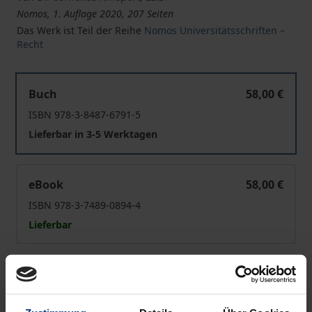
Nomos, 1. Auflage 2020, 207 Seiten
Das Werk ist Teil der Reihe
Nomos Universitätsschriften –
Recht
Befunderhebung oder Diagnose?
Buch
58,00 €
ISBN 978-3-8487-6791-5
Lieferbar in 3-5 Werktagen
Befunderhebung oder Diagnose?
eBook
58,00 €
ISBN 978-3-7489-0894-4
Lieferbar
Preisangaben inkl. MwSt. Abhängig von der Lieferadresse
kann die MwSt. an der Kasse variieren.