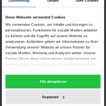
Zustimmung
Details
Über Cookies
In den Warenkorb
Zur Wunschliste hinzufügen
Diese Webseite verwendet Cookies
Hinweise zu Versandkosten
Wir verwenden Cookies, um Inhalte und Anzeigen zu
personalisieren, Funktionen für soziale Medien anbieten
zu können und die Zugriffe auf unsere Website zu
analysieren. Außerdem geben wir Informationen zu Ihrer
Beschreibung
Verwendung unserer Website an unsere Partner für
soziale Medien, Werbung und Analysen weiter. Unsere
Der einfache Befunderhebungsfehler ist einer der
Partner führen diese Informationen möglicherweise mit
praktisch wichtigsten Fälle der Beweislastumkehr im
weiteren Daten zusammen, die Sie ihnen bereitgestellt
Arzthaftungsprozess. Im Rahmen der vorliegenden
haben oder die sie im Rahmen Ihrer Nutzung der Dienste
gesammelt haben.
Arbeit wird zunächst eine möglichst präzise
Alle akzeptieren
begriffliche Abgrenzung der ärztlichen
Behandlungsabschnitte und dazugehörigen
Behandlungsfehler erarbeitet. Auf dieser Grundlage
Anpassen
wird die Rechtsprechung zum einfachen