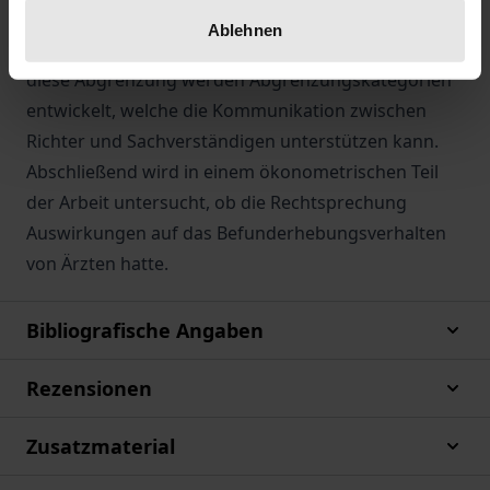
Befunderhebungsfehler dargestellt und auf die
Ablehnen
Abgrenzung zu Diagnosefehlern eingegangen. Für
diese Abgrenzung werden Abgrenzungskategorien
entwickelt, welche die Kommunikation zwischen
Richter und Sachverständigen unterstützen kann.
Abschließend wird in einem ökonometrischen Teil
der Arbeit untersucht, ob die Rechtsprechung
Auswirkungen auf das Befunderhebungsverhalten
von Ärzten hatte.
Bibliografische Angaben
Rezensionen
Zusatzmaterial