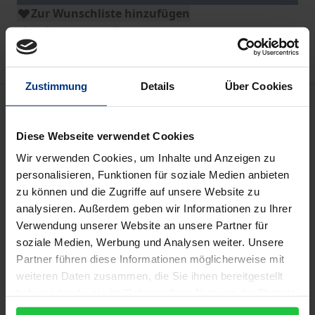
Zur Wunschliste hinzufügen
Hinweise zu Versandkosten
Zustimmung
Details
Über Cookies
Bibliografische Angaben
Diese Webseite verwendet Cookies
Auflage
Wir verwenden Cookies, um Inhalte und Anzeigen zu
1
personalisieren, Funktionen für soziale Medien anbieten
zu können und die Zugriffe auf unsere Website zu
ISBN
analysieren. Außerdem geben wir Informationen zu Ihrer
978-3-7930-9374-9
Verwendung unserer Website an unsere Partner für
soziale Medien, Werbung und Analysen weiter. Unsere
Untertitel
Partner führen diese Informationen möglicherweise mit
Literatur und Bildende Kunst in Klassizismus und
weiteren Daten zusammen, die Sie ihnen bereitgestellt
Romantik
haben oder die sie im Rahmen Ihrer Nutzung der Dienste
gesammelt haben.