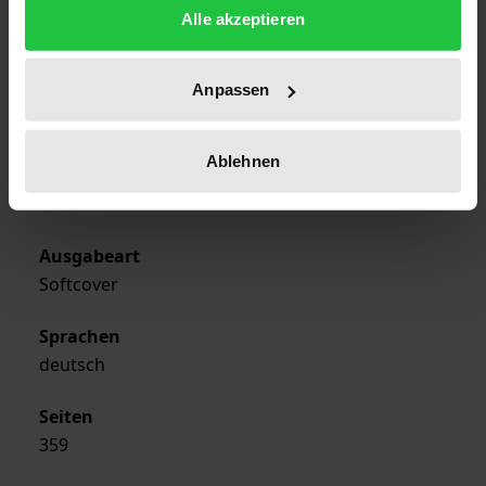
Erscheinungsdatum
Alle akzeptieren
01.09.2004
Anpassen
Erscheinungsjahr
2004
Ablehnen
Verlag
Rombach
Ausgabeart
Softcover
Sprachen
deutsch
Seiten
359