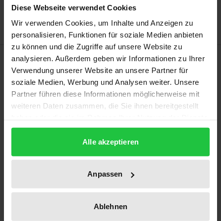
Hinweise zu Versandkosten
Diese Webseite verwendet Cookies
Wir verwenden Cookies, um Inhalte und Anzeigen zu
personalisieren, Funktionen für soziale Medien anbieten
zu können und die Zugriffe auf unsere Website zu
Beschreibung
analysieren. Außerdem geben wir Informationen zu Ihrer
Verwendung unserer Website an unsere Partner für
soziale Medien, Werbung und Analysen weiter. Unsere
Die Edition der Vorlesungen zur Einführung in die
Partner führen diese Informationen möglicherweise mit
Kulturphilosophie von Klaus Christian Köhnke
weiteren Daten zusammen, die Sie ihnen bereitgestellt
verfolgt den Zweck, dem anhaltenden Interesse für
haben oder die sie im Rahmen Ihrer Nutzung der Dienste
Kulturphilosophie eine Reihe bisher unbekannter
gesammelt haben.
Theorietexte zugänglich zu machen. Die Vorlesung
Alle akzeptieren
zu Begriff und Theorie der Moderne liefert eine
begriffsgeschichtliche und systematische
Anpassen
Grundlegung der Kulturphilosophie als
Reflexionsmedium der Moderne um 1900, die uns
Ablehnen
heute noch als Epoche betrifft. Die Vorlesung über