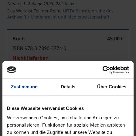
Nomos, 1. Auflage 1995, 284 Seiten
Das Werk ist Teil der Reihe
UFITA-Schriftenreihe des
Archivs für Medienrecht und Medienwissenschaft
Buch
45,00 €
ISBN 978-3-7890-3774-0
Nicht lieferbar
In den Warenkorb
Zustimmung
Details
Über Cookies
Zur Wunschliste hinzufügen
Hinweise zu Versandkosten
Diese Webseite verwendet Cookies
Wir verwenden Cookies, um Inhalte und Anzeigen zu
personalisieren, Funktionen für soziale Medien anbieten
Beschreibung
zu können und die Zugriffe auf unsere Website zu