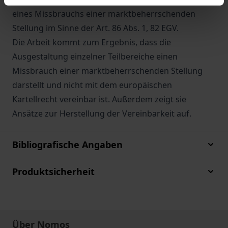
eines Missbrauchs einer marktbeherrschenden
Stellung im Sinne der Art. 86 Abs. 1, 82 EGV.
Die Arbeit kommt zum Ergebnis, dass die
Ausgestaltung einzelner Teilbereiche einen
Missbrauch einer marktbeherrschenden Stellung
darstellt und nicht mit dem europäischen
Kartellrecht vereinbar ist. Außerdem zeigt sie
Ansätze zur Herstellung der Vereinbarkeit auf.
Bibliografische Angaben
Produktsicherheit
Über Nomos