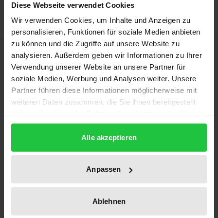
Hinweise zu Versandkosten
Diese Webseite verwendet Cookies
Wir verwenden Cookies, um Inhalte und Anzeigen zu
personalisieren, Funktionen für soziale Medien anbieten
zu können und die Zugriffe auf unsere Website zu
Beschreibung
analysieren. Außerdem geben wir Informationen zu Ihrer
Verwendung unserer Website an unsere Partner für
soziale Medien, Werbung und Analysen weiter. Unsere
Die Arbeit untersucht die Vereinbarkeit der
Partner führen diese Informationen möglicherweise mit
Ausgestaltung der deutschen gesetzlichen
weiteren Daten zusammen, die Sie ihnen bereitgestellt
Rentenversicherung mit dem europäischen
haben oder die sie im Rahmen Ihrer Nutzung der Dienste
Kartellrecht.
gesammelt haben.
Zu diesem Zweck werden die sozialen Aspekte der
Alle akzeptieren
gesetzlichen Rentenversicherung, die
gegenwärtigen Probleme und mögliche Alternativen
Anpassen
dargestellt. Sodann wird die Vereinbarkeit mit dem
europäischen Kartellrecht untersucht. Hier liegen
Ablehnen
die Schwerpunkte der Untersuchung auf der Frage
der Unternehmenseigenschaft und dem Vorliegen