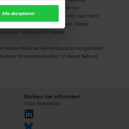
egenüber staatlichen Eingriffen zur
Alle akzeptieren
n Oberflächenschutzes) richtet sich nach dem
irtschaftlichen Bestandsschutzes. Dieser
zu Art. 14 GG auch in seiner
em hohen Maße an Bestandsschutz ausgestaltet
 ihrer Eindimensionalität, ist dieser Befund
Bleiben Sie informiert
Shop-Newsletter