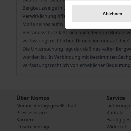
Bergbauzweige in Deutschland, insbesondere auc
Ablehnen
Verwirklichung öffentlicher Interessen (z.B. a
Maße seines auf Nutzungserhaltung gerichteten r
Bestandsschutz läßt sich nach der vom Bundesve
verfassungsrechtlichen Dimension nur auf der 
Die Untersuchung legt dar, daß das »alte« Ber
worden ist. In Verbindung mit bestimmten Sachge
verfassungsrechtlich von erheblicher Bedeutung
Über Nomos
Service
Nomos Verlagsgesellschaft
Lieferung 
Presseservice
Kontakt
Karriere
Häufig ges
Unsere Verlage
Widerruf