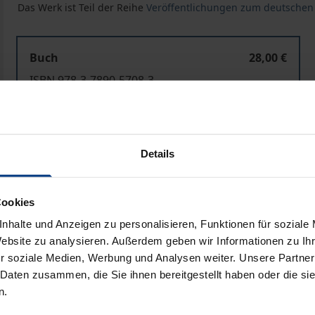
Das Werk ist Teil der Reihe
Veröffentlichungen zum deutschen
Buch
28,00 €
ISBN 978-3-7890-5708-3
Nicht lieferbar
Details
In den Warenkorb
Zur Wunschliste hinzufü
Hinweise zu Versandkosten
Cookies
nhalte und Anzeigen zu personalisieren, Funktionen für soziale
Website zu analysieren. Außerdem geben wir Informationen zu I
Bibliografische Angaben
r soziale Medien, Werbung und Analysen weiter. Unsere Partner
 Daten zusammen, die Sie ihnen bereitgestellt haben oder die s
n.
ergG) verliehene, sogenannte alte Bergwerkseigentum ist 