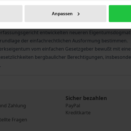
h des Steinkohlebergbaus. Seine Durchsetzungsfähigkeit g
Anpassen
us Motiven des Umwelt-, oder des grundeigentümerbezogene
echtlichen wie auch seines auf Werterhaltung zielenden w
rfassungsgericht entwickelten neueren Eigentumsdogmatik 
Grundlage der einfachrechtlichen Ausformung bestimmen.
gwerkseigentum vom einfachen Gesetzgeber bewußt mit ein
setzlichkeiten bergbaulicher Berechtigungen, insbesondere
.
Sicher bezahlen
und Zahlung
PayPal
Kreditkarte
tellte Fragen