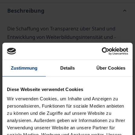
Beschreibung
Die Schaffung von Transparenz über Stand und
Entwicklung von Weiterbildungsintensität und -
umfang, das frühzeitige Aufzeigen von
Qualifikationsbedarfen und -defiziten, die
Einordnung und Evaluierung von (Förder-)
Zustimmung
Details
Über Cookies
Aktivitäten im Bereich der beruflichen Weiterbildung
sind auf der regionalen Ebene der Bundesländer
nach den bisherigen Datenbeständen nur
Diese Webseite verwendet Cookies
unzureichend möglich. Mit dieser Thematik
Wir verwenden Cookies, um Inhalte und Anzeigen zu
beschäftigt sich ein Teil der vorliegenden
personalisieren, Funktionen für soziale Medien anbieten
Untersuchung: Es wird versucht, mittels einer eigens
zu können und die Zugriffe auf unsere Website zu
analysieren. Außerdem geben wir Informationen zu Ihrer
durchgeführten Betriebsbefragung sowie der
Verwendung unserer Website an unsere Partner für
Analyse weiterer Datenquellen ein möglichst
soziale Medien, Werbung und Analysen weiter. Unsere