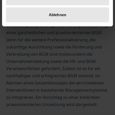
Unternehmen aus. Neben der systematischen
Untersuchung der Umsetzung von BGM war ein
Ablehnen
weiteres Ziel die Abgabe von
Gestaltungsempfehlungen für die Implementierung
eines ganzheitlichen und praxisorientierten BGM.
Denn für die weitere Professionalisierung, die
zukünftige Ausrichtung sowie die Förderung und
Verbreitung von BGM sind insbesondere die
Unternehmensleitung sowie die HR- und BGM-
Verantwortlichen gefordert. Zudem ist es für ein
nachhaltiges und erfolgreiches BGM sinnvoll, im
Rahmen eines Gesamtkonzepts die verschiedenen
Interventionen in bestehende Managementsysteme
zu integrieren. Ein Vorschlag zu einer konkreten
praxisorientierten Umsetzung wird dargestellt.