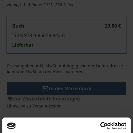
Hampp, 1. Auflage 2013, 276 Seiten
Buch
29,80 €
ISBN 978-3-86618-842-6
Lieferbar
Preisangaben inkl. MwSt. Abhängig von der Lieferadresse
kann die MwSt. an der Kasse variieren.
In den Warenkorb
Zur Wunschliste hinzufügen
Hinweise zu Versandkosten