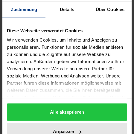
Beschreibung
Zustimmung
Details
Über Cookies
Diverse Entwicklungen in der Arbeitswelt verlangen
von den Menschen ein hohes
Diese Webseite verwendet Cookies
Anpassungsvermögen, sowohl hinsichtlich der
Wir verwenden Cookies, um Inhalte und Anzeigen zu
geforderten Flexibilität als auch der räumlichen
personalisieren, Funktionen für soziale Medien anbieten
Mobilität. Das führt unweigerlich zu erhöhten
zu können und die Zugriffe auf unsere Website zu
analysieren. Außerdem geben wir Informationen zu Ihrer
physischen und psychischen Belastungen der
Verwendung unserer Website an unsere Partner für
Arbeitskräfte. An dieser Stelle kann das Betriebliche
soziale Medien, Werbung und Analysen weiter. Unsere
Gesundheitsmanagement (BGM) präventiv
Partner führen diese Informationen möglicherweise mit
eingreifen. Ziel ist die Erhaltung und Förderung von
weiteren Daten zusammen, die Sie ihnen bereitgestellt
Gesundheit, Motivation und Produktivität in den
haben oder die sie im Rahmen Ihrer Nutzung der Dienste
Betrieben, was sich neben der Lebensqualität auch
gesammelt haben.
Alle akzeptieren
finanziell auswirken kann. Dr. Regine Buri-Moser
wertet in einer qualitativen Studie die eingesetzten
Konzepte und Massnahmen im BGM in 34 Schweizer
Anpassen