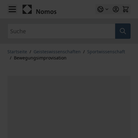
Zum Inhalt springen
Suche
Startseite
/
Geisteswissenschaften
/
Sportwissenschaft
/
Bewegungsimprovisation