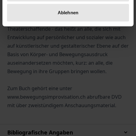
Bewegungspädagogen, an Rhythmikerinnen, an
sozialpädagogisch und bewegungstherapeutisch
Ablehnen
Tätige, an Tanzpädagoginnen und
Theaterschaffende - das heißt an alle, die sich mit
Entwicklung auf persönlicher und sozialer wie auch
auf künstlerischer und gestalterischer Ebene auf der
Basis von Körper- und Bewegungsausdruck
auseinandersetzen möchten, kurz: an alle, die
Bewegung in ihre Gruppen bringen wollen.
Zum Buch gehört eine unter
www.bewegungsimprovisation.ch abrufbare DVD
mit über zweistündigem Anschauungsmaterial.
Bibliografische Angaben