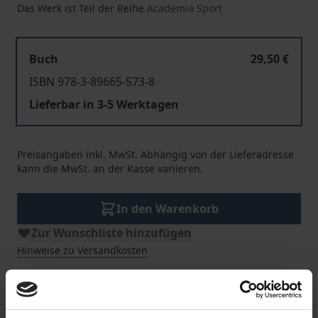
Das Werk ist Teil der Reihe
Academia Sport
Buch
29,50 €
ISBN 978-3-89665-573-8
Lieferbar in 3-5 Werktagen
Preisangaben inkl. MwSt. Abhängig von der Lieferadresse
kann die MwSt. an der Kasse variieren.
In den Warenkorb
Zur Wunschliste hinzufügen
Hinweise zu Versandkosten