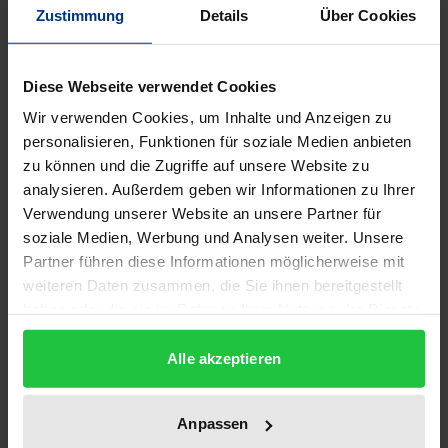
Beschreibung
Zustimmung
Details
Über Cookies
Was ist Bewegungsimprovisation? Wie lässt sie sich
Diese Webseite verwendet Cookies
erlernen? Wie lässt sie sich vermitteln?
Wir verwenden Cookies, um Inhalte und Anzeigen zu
Dieses Buch ist ein praktischer Leitfaden zur
personalisieren, Funktionen für soziale Medien anbieten
Erarbeitung von Grundlagen im Bereich der
zu können und die Zugriffe auf unsere Website zu
Bewegungsimprovisation:von der Wahrnehmung
analysieren. Außerdem geben wir Informationen zu Ihrer
zum individuellen Körperausdruck, von der
Verwendung unserer Website an unsere Partner für
spielerischen Beweglichkeitsschulung zum
soziale Medien, Werbung und Analysen weiter. Unsere
gestalteten Bewegungsausdruck - bis hin zur
Partner führen diese Informationen möglicherweise mit
weiteren Daten zusammen, die Sie ihnen bereitgestellt
nonverbalen Kommunikation, zum vergnüglichen
haben oder die sie im Rahmen Ihrer Nutzung der Dienste
Spiel, zur interaktiven Gestaltung und kreativen
gesammelt haben.
Performance in Gruppen.
Alle akzeptieren
Es richtet sich an Pädagoginnen und Pädagogen
Anpassen
aller Art – an schulische Lehrkräfte, an Musik- und