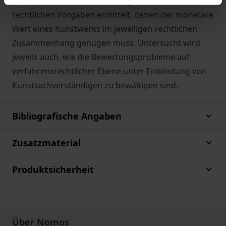
praxisrelevantesten Bewertungsanlässe die
rechtlichen Vorgaben ermittelt, denen der monetäre
Wert eines Kunstwerks im jeweiligen rechtlichen
Zusammenhang genügen muss. Untersucht wird
jeweils auch, wie die Bewertungsprobleme auf
verfahrensrechtlicher Ebene unter Einbindung von
Kunstsachverständigen zu bewältigen sind.
Bibliografische Angaben
Zusatzmaterial
Produktsicherheit
Über Nomos