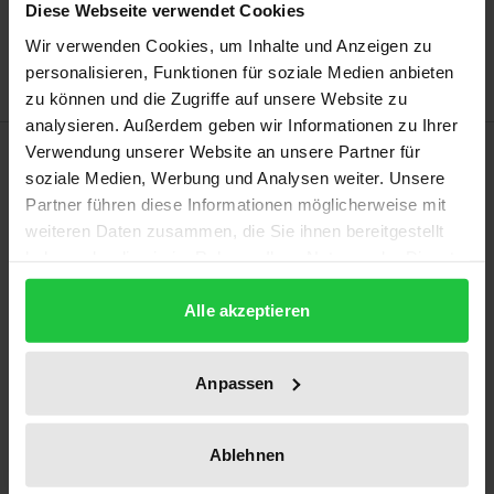
Zur Wunschliste hinzufügen
Diese Webseite verwendet Cookies
Hinweise zu Versandkosten
Wir verwenden Cookies, um Inhalte und Anzeigen zu
personalisieren, Funktionen für soziale Medien anbieten
zu können und die Zugriffe auf unsere Website zu
analysieren. Außerdem geben wir Informationen zu Ihrer
Beschreibung
Verwendung unserer Website an unsere Partner für
soziale Medien, Werbung und Analysen weiter. Unsere
Partner führen diese Informationen möglicherweise mit
Das Werk stellt die Rechtsfragen der
weiteren Daten zusammen, die Sie ihnen bereitgestellt
Kunstbewertung im Steuerrecht und Zivilrecht
haben oder die sie im Rahmen Ihrer Nutzung der Dienste
systematisch dar und erarbeitet rechtliche
gesammelt haben.
Standards für die anlassgerechte Bewertung von
Alle akzeptieren
Kunstbeständen im Privat- und Betriebsvermögen.
In einem Grundlagenteil werden zunächst die
Anpassen
marktbezogenen Besonderheiten des
Bewertungsobjekts „Kunst“ beschrieben. Darauf
Ablehnen
aufbauend werden sodann für die