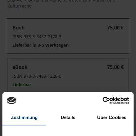
Kulturrecht
Bewertung von Kunst im Recht
Buch
75,00 €
ISBN 978-3-8487-7178-3
Lieferbar in 3-5 Werktagen
Bewertung von Kunst im Recht
eBook
75,00 €
ISBN 978-3-7489-1220-0
Lieferbar
Preisangaben inkl. MwSt. Abhängig von der Lieferadresse
kann die MwSt. an der Kasse variieren.
Zustimmung
Details
Über Cookies
In den Warenkorb