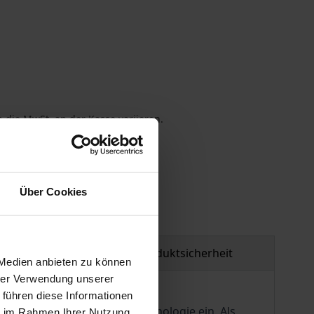
 die MwSt. an der Kasse variieren.
gen
Über Cookies
tzmaterial
Produktsicherheit
 Medien anbieten zu können
hrer Verwendung unserer
 führen diese Informationen
 der Perspektive der Phänomenologie ein. Als
ie im Rahmen Ihrer Nutzung