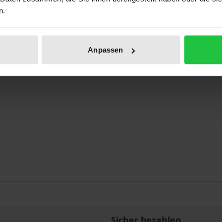
n.
iet untersucht diese explorative Einführung von einem t
Anpassen
aften
Sicher bezahlen