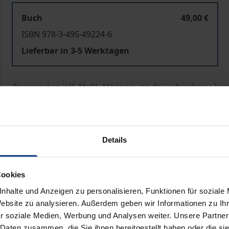
Buch
49,00 €
ISBN 978-3-495-49224-6
Lieferbar in 3-5 Werktagen
Preisangaben inkl. MwSt. Abhängig von der Lieferadresse kann
In den Warenkorb
Zur Wunschliste hinzufü
Hinweise zu Versandkosten
Details
Cookies
he Angaben
Rezensionen
Zusa
nhalte und Anzeigen zu personalisieren, Funktionen für soziale
Website zu analysieren. Außerdem geben wir Informationen zu I
r soziale Medien, Werbung und Analysen weiter. Unsere Partner
 führt in grundlegende Fragen des Geistes (engl.
mind
) aus
 Daten zusammen, die Sie ihnen bereitgestellt haben oder die s