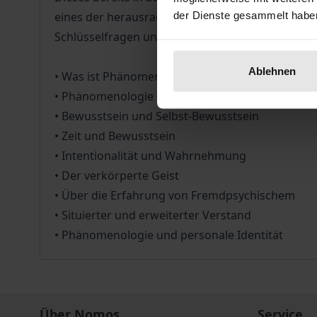
der Dienste gesammelt habe
eines der herausragenden Bücher auf diesem Geb
Schlüsselfragen und -themen:
Ablehnen
• Was ist Phänomenologie?
• Phänomenologie und die Kognitionswissensch
• Bewusstsein und Selbst-Bewusstsein
• Zeit und Bewusstsein
• Intentionalität und Wahrnehmung
• Der verkörperte Geist
• Über die Erfahrung von Fremdpsychischem
• Situierter und erweiterter Verstand
• Phänomenologie und personale Identität
Über Nomos
Service