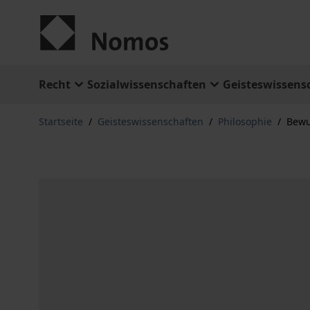
Zum Inhalt springen
Recht
Sozialwissenschaften
Geisteswissens
Startseite
/
Geisteswissenschaften
/
Philosophie
/
Bewu