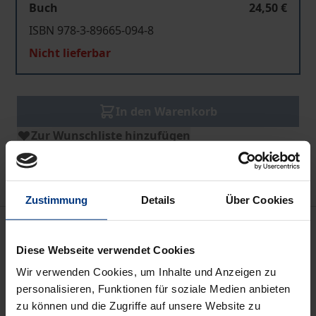
Buch
24,50 €
ISBN 978-3-89665-094-8
Nicht lieferbar
In den Warenkorb
Zur Wunschliste hinzufügen
Hinweise zu Versandkosten
Zustimmung
Details
Über Cookies
Beschreibung
Diese Webseite verwendet Cookies
Im Juni 1995 wurde von den Philosophischen
Wir verwenden Cookies, um Inhalte und Anzeigen zu
Instituten der Universitäten Salzburg und Ljubljana
personalisieren, Funktionen für soziale Medien anbieten
eine Forschungskooperation in Form eines
zu können und die Zugriffe auf unsere Website zu