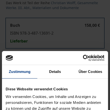
Das Werk ist Teil der Reihe
Christian Wolff, Gesammelte
Werke. III. Abt., Materialien und Dokumente
Buch
158,00 €
ISBN 978-3-487-13691-2
Lieferbar
Preisangaben inkl. MwSt. Abhängig von der Lieferadresse
kann die MwSt. an der Kasse variieren.
Zustimmung
Details
Über Cookies
In den Warenkorb
Zur Wunschliste hinzufügen
Diese Webseite verwendet Cookies
Hinweise zu Versandkosten
Wir verwenden Cookies, um Inhalte und Anzeigen zu
personalisieren, Funktionen für soziale Medien anbieten
zu können und die Zugriffe auf unsere Website zu