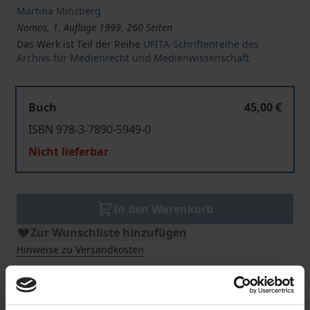
Martina Minzberg
Nomos, 1. Auflage 1999, 260 Seiten
Das Werk ist Teil der Reihe
UFITA-Schriftenreihe des
Archivs für Medienrecht und Medienwissenschaft
Buch
45,00 €
ISBN 978-3-7890-5949-0
Nicht lieferbar
In den Warenkorb
Zur Wunschliste hinzufügen
Hinweise zu Versandkosten