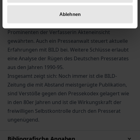
sie sich rechtlich besser zur Wehr setzen?
Antworten auf diese Fragen gibt die Studie u.a.
Ablehnen
anhand neuerer Fälle, bei denen die betroffenen
Prominenten der Verfasserin Akteneinsicht
gewährten. Auch ein Presseanwalt steuert aktuelle
Erfahrungen mit BILD bei. Weitere Schlüsse erlaubt
eine Analyse der Rügen des Deutschen Presserates
aus den Jahren 1990-95.
Insgesamt zeigt sich: Noch immer ist die BILD-
Zeitung die mit Abstand meistgerügte Publikation,
sind Verstöße gegen den Pressekodex gelagert wie
in den 80er Jahren und ist die Wirkungskraft der
freiwilligen Selbstkontrolle durch den Presserat
ungenügend.
Bibliografische Angaben