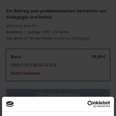
Ein Beitrag zum problematischen Verhältnis von
Pädagogik und Politik
Von
Sang-Woo Ro
Academia, 1. Auflage 1991, 170 Seiten
Das Werk ist Teil der Reihe
Academia Pädagogik
Buch
19,50 €
ISBN 978-3-88345-676-8
Nicht lieferbar
In den Warenkorb
Zur Wunschliste hinzufügen
Hinweise zu Versandkosten