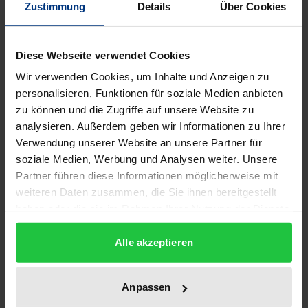
Zustimmung
Details
Über Cookies
Beschreibung
Diese Webseite verwendet Cookies
Wir verwenden Cookies, um Inhalte und Anzeigen zu
personalisieren, Funktionen für soziale Medien anbieten
Untersuchungsgegenstand dieses Buches ist die
zu können und die Zugriffe auf unsere Website zu
Minjung-Bewegung: eine alte, politisch und kulturell
analysieren. Außerdem geben wir Informationen zu Ihrer
orientierte Volksbewegung, in der vielgestaltig die
Verwendung unserer Website an unsere Partner für
humanen Erwartungen der demokratischen
soziale Medien, Werbung und Analysen weiter. Unsere
Opposition im heutigen geteilten Korea zum
Partner führen diese Informationen möglicherweise mit
Ausdruck kommen. Prägnant stellt der Autor die
weiteren Daten zusammen, die Sie ihnen bereitgestellt
haben oder die sie im Rahmen Ihrer Nutzung der Dienste
politisch-soziale Entwicklung in Korea nach dem
gesammelt haben.
Kriege sowie ihren bildungspolitischen Reflex in der
Alle akzeptieren
offiziellen regierungsamtlichen Pädagogik und in
der Minjung-Bewegung dar. Seine Studien in
Deutschland, vor allem der verständnisvolle und
Anpassen
gründliche Mitvollzug der 'Pädagogik der