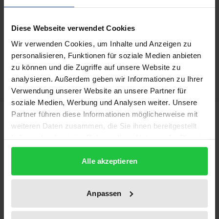
kann die MwSt. an der Kasse variieren.
Diese Webseite verwendet Cookies
In den Warenkorb
Wir verwenden Cookies, um Inhalte und Anzeigen zu
Zur Wunschliste hinzufügen
personalisieren, Funktionen für soziale Medien anbieten
Hinweise zu Versandkosten
zu können und die Zugriffe auf unsere Website zu
analysieren. Außerdem geben wir Informationen zu Ihrer
Verwendung unserer Website an unsere Partner für
soziale Medien, Werbung und Analysen weiter. Unsere
Beschreibung
Partner führen diese Informationen möglicherweise mit
weiteren Daten zusammen, die Sie ihnen bereitgestellt
haben oder die sie im Rahmen Ihrer Nutzung der Dienste
Dieses Buch fördert das Verständnis der bislang
gesammelt haben.
kaum beachteten binationalen Tandemführung in
Alle akzeptieren
internationalen Joint Ventures (IJV). Die Autorin
untersucht die Rollenaufteilungen in binationalen
Anpassen
Tandems auf der mittleren Führungsebene sowie
die kontextuellen Einflüsse auf diese. Durch eine