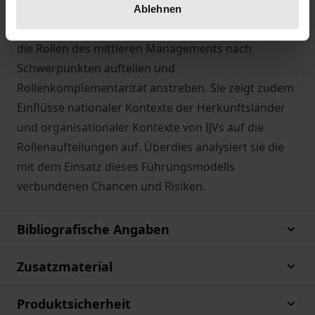
interpretative Mehrfallstudie in drei deutsch-
Ablehnen
chinesischen Joint Ventures zeigt sie, dass Tandems
die Rollen des mittleren Managements nach
Schwerpunkten aufteilen und
Rollenkomplementarität anstreben. Sie zeigt zudem
Einflüsse nationaler Kontexte der Herkunftsländer
und organisationaler Kontexte von IJVs auf die
Rollenaufteilungen auf. Überdies analysiert sie die
mit dem Einsatz dieses Führungsmodells
verbundenen Chancen und Risiken.
Bibliografische Angaben
Zusatzmaterial
Produktsicherheit