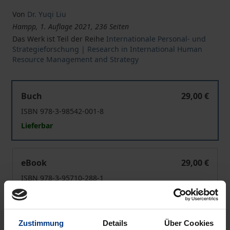
Von
Dr. Yuqi Liu
Hampp, 1. Auflage 2021, 236 Seiten
Das Werk ist Teil der Reihe
Internationale Personal- und
Strategieforschung | Research in International Human
Resource Management and Strategy
Binationale Tandemführung in deutsch-chinesischen Joi
Buch
29,00 €
ISBN 978-3-98542-001-8
Lieferbar
Binationale Tandemführung in deutsch-chinesischen Joi
eBook
29,00 €
ISBN 978-3-95710-288-1
Lieferbar
Zustimmung
Details
Über Cookies
Preisangaben inkl. MwSt. Abhängig von der Lieferadresse