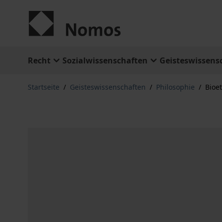
Zum Inhalt springen
Recht
Sozialwissenschaften
Geisteswissens
Startseite
/
Geisteswissenschaften
/
Philosophie
/
Bioet