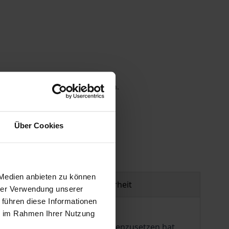
 die MwSt. an der Kasse variieren.
gen
Über Cookies
 Medien anbieten zu können
Produktsicherheit
hrer Verwendung unserer
 führen diese Informationen
ie im Rahmen Ihrer Nutzung
elner Mensch nur wenig entgegenzusetzen hat.