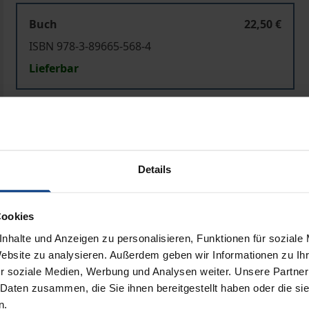
Buch
22,50 €
ISBN 978-3-89665-568-4
Lieferbar
Preisangaben inkl. MwSt. Abhängig von der Lieferadresse kann
In den Warenkorb
Zur Wunschliste hinzufü
Details
Hinweise zu Versandkosten
Cookies
nhalte und Anzeigen zu personalisieren, Funktionen für soziale
Bibliografische Angaben
Website zu analysieren. Außerdem geben wir Informationen zu I
r soziale Medien, Werbung und Analysen weiter. Unsere Partner
 Daten zusammen, die Sie ihnen bereitgestellt haben oder die s
n.
ate. Sie haben ihre Logik und ihre Zwänge, denen ein einz