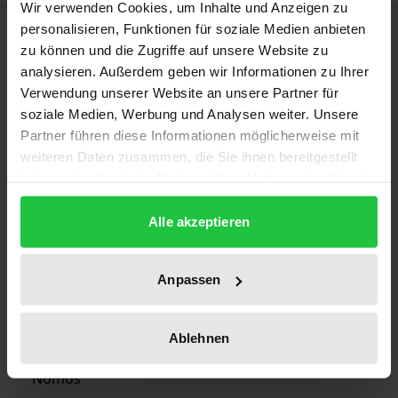
Wir verwenden Cookies, um Inhalte und Anzeigen zu
Bibliografische Angaben
personalisieren, Funktionen für soziale Medien anbieten
zu können und die Zugriffe auf unsere Website zu
analysieren. Außerdem geben wir Informationen zu Ihrer
Auflage
Verwendung unserer Website an unsere Partner für
1
soziale Medien, Werbung und Analysen weiter. Unsere
Partner führen diese Informationen möglicherweise mit
ISBN
weiteren Daten zusammen, die Sie ihnen bereitgestellt
haben oder die sie im Rahmen Ihrer Nutzung der Dienste
978-3-7890-9937-3
gesammelt haben.
Alle akzeptieren
Erscheinungsdatum
01.01.1991
Anpassen
Erscheinungsjahr
1991
Ablehnen
Verlag
Nomos