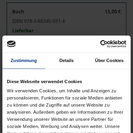
Buch
15,00 €
ISBN 978-3-88345-591-4
Lieferbar
Preisangaben inkl. MwSt. Abhängig von der Lieferadresse
kann die MwSt. an der Kasse variieren.
Zustimmung
Details
Über Cookies
In den Warenkorb
Diese Webseite verwendet Cookies
Zur Wunschliste hinzufügen
Wir verwenden Cookies, um Inhalte und Anzeigen zu
Hinweise zu Versandkosten
personalisieren, Funktionen für soziale Medien anbieten
zu können und die Zugriffe auf unsere Website zu
analysieren. Außerdem geben wir Informationen zu Ihrer
Verwendung unserer Website an unsere Partner für
Beschreibung
soziale Medien, Werbung und Analysen weiter. Unsere