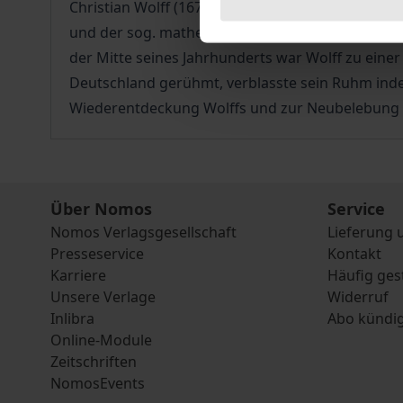
Christian Wolff (1679 – 1754) gilt als der bede
und der sog. mathematischen Methode suchte er 
der Mitte seines Jahrhunderts war Wolff zu eine
Deutschland gerühmt, verblasste sein Ruhm inde
Wiederentdeckung Wolffs und zur Neubelebung d
Über Nomos
Service
Nomos Verlagsgesellschaft
Lieferung 
Presseservice
Kontakt
Karriere
Häufig ges
Unsere Verlage
Widerruf
Inlibra
Abo kündi
Online-Module
Zeitschriften
NomosEvents