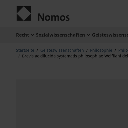
Zum Inhalt springen
Recht
Sozialwissenschaften
Geisteswissens
Startseite
/
Geisteswissenschaften
/
Philosophie
/
Phil
/
Brevis ac dilucida systematis philosophiae Wolffiani de