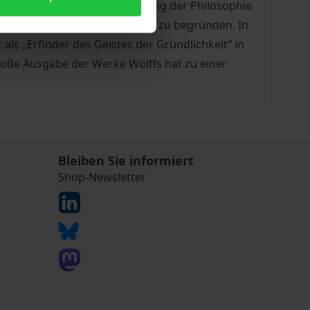
chaufklärung. Unter der Leitung der Philosophie
tand der Bildung seiner Zeit zu begründen. In
ls „Erfinder des Geistes der Gründlichkeit“ in
roße Ausgabe der Werke Wolffs hat zu einer
Bleiben Sie informiert
Shop-Newsletter