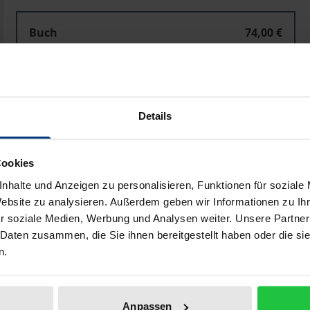
Buch
74,00 €
ISBN 978-3-487-10600-7
Lieferbar
Details
Preisangaben inkl. MwSt. Abhängig von der Lieferadresse kann
Cookies
In den Warenkorb
Zur Wunschliste hinzufü
nhalte und Anzeigen zu personalisieren, Funktionen für soziale
Hinweise zu Versandkosten
Website zu analysieren. Außerdem geben wir Informationen zu I
r soziale Medien, Werbung und Analysen weiter. Unsere Partner
 Daten zusammen, die Sie ihnen bereitgestellt haben oder die s
n.
Bibliografische Angaben
Anpassen