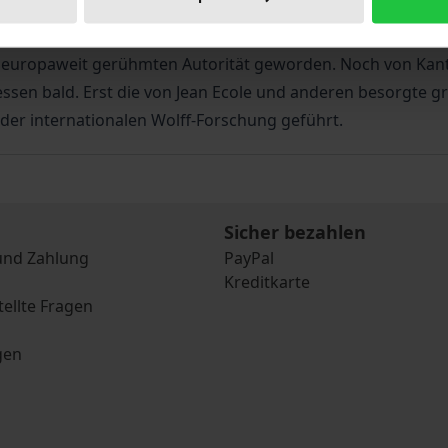
utendste und wirkungsmächtigste Philosoph der Früh- und Ho
ein enzyklopädisches System der Wissenschaften auf dem S
r europaweit gerühmten Autorität geworden. Noch von Kant a
ssen bald. Erst die von Jean Ecole und anderen besorgte g
er internationalen Wolff-Forschung geführt.
Sicher bezahlen
und Zahlung
PayPal
Kreditkarte
tellte Fragen
gen