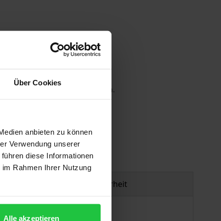
Über Cookies
 die MwSt. an der Kasse variieren.
gen
 Medien anbieten zu können
hrer Verwendung unserer
 führen diese Informationen
ie im Rahmen Ihrer Nutzung
Produktsicherheit
Alle akzeptieren