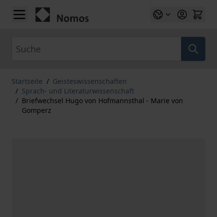
Zum Inhalt springen
Suche
Startseite
/
Geisteswissenschaften
/
Sprach- und Literaturwissenschaft
/
Briefwechsel Hugo von Hofmannsthal - Marie von
Gomperz