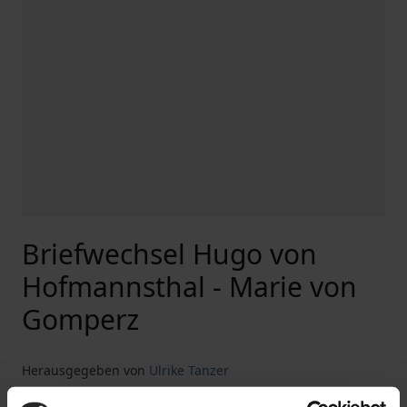
Briefwechsel Hugo von
Hofmannsthal - Marie von
Gomperz
Herausgegeben von
Ulrike Tanzer
Rombach, 1. Auflage 2001, 288 Seiten