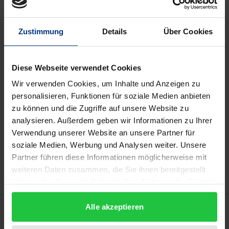
Das Werk ist Teil der Reihe
Hofmannsthal. Quellen und
Studien
Zustimmung
Details
Über Cookies
Buch
20,40 €
ISBN 978-3-96821-177-0
Diese Webseite verwendet Cookies
Nicht lieferbar
Wir verwenden Cookies, um Inhalte und Anzeigen zu
personalisieren, Funktionen für soziale Medien anbieten
zu können und die Zugriffe auf unsere Website zu
analysieren. Außerdem geben wir Informationen zu Ihrer
In den Warenkorb
Verwendung unserer Website an unsere Partner für
Zur Wunschliste hinzufügen
soziale Medien, Werbung und Analysen weiter. Unsere
Hinweise zu Versandkosten
Partner führen diese Informationen möglicherweise mit
weiteren Daten zusammen, die Sie ihnen bereitgestellt
haben oder die sie im Rahmen Ihrer Nutzung der Dienste
gesammelt haben.
Beschreibung
Alle akzeptieren