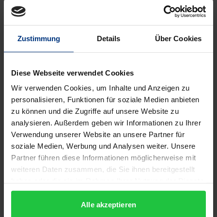
Literarische Morphomatik' meint einen poetischen
Zustand, der sich in sprachästhetischen Formen
Zustimmung
Details
Über Cookies
niederschlägt. Dazu gehören auch ins Poetische
übersetzte geometrische Figuren wie die Fraktale,
Formen von Wiederholung, Rhythmus, Serialisierung
Diese Webseite verwendet Cookies
oder Sequentialisierung sowie 'Bruchflächen', die in
Wir verwenden Cookies, um Inhalte und Anzeigen zu
einer Formulierung Gottfried Benn Das in Literatur
personalisieren, Funktionen für soziale Medien anbieten
durch Form und Gefühlsausdruck aufgehobene
zu können und die Zugriffe auf unsere Website zu
Wissen versuchen im ersten Teil einige dieser
analysieren. Außerdem geben wir Informationen zu Ihrer
Beiträge an exemplarischen Fällen
Verwendung unserer Website an unsere Partner für
soziale Medien, Werbung und Analysen weiter. Unsere
herauszuarbeiten, wobei die aus diesem
Partner führen diese Informationen möglicherweise mit
literarisierten ›Wissen‹ abgeleiteten theoretischen
weiteren Daten zusammen, die Sie ihnen bereitgestellt
Ansätze nicht mehr wollen, als ihrerseits
haben oder die sie im Rahmen Ihrer Nutzung der Dienste
'Bruchflächen' einer literarischen Ästhetik zu
gesammelt haben.
umreißen. Im zweiten Teil geht es um ›Wirkungen‹,
Alle akzeptieren
ein Begriff, der sinnfälliger erscheint als die