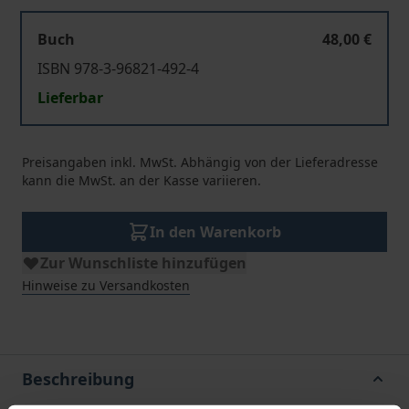
Buch
48,00 €
ISBN 978-3-96821-492-4
Lieferbar
Preisangaben inkl. MwSt. Abhängig von der Lieferadresse
kann die MwSt. an der Kasse variieren.
In den Warenkorb
Zur Wunschliste hinzufügen
Hinweise zu Versandkosten
Beschreibung