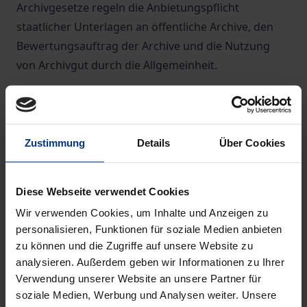
Archivgesetze regeln die Anbietungspflicht
staatlicher Unterlagen an öffentliche Archive, den
Bewertungsauftrag der Archive und die Nutzung
von Archivgut durch die Allgemeinheit.
Der Handkommentar zum Bundesarchivgesetz
erklärt exakt, wer welche Unterlagen von welchem
Archiv erhalten kann und hat eine Informationslücke
Zustimmung
Details
Über Cookies
an der Schnittmenge von
Informationsfreiheitsrechten, Daten- und
Diese Webseite verwendet Cookies
Geheimhaltungsschutz geschlossen.
Wir verwenden Cookies, um Inhalte und Anzeigen zu
personalisieren, Funktionen für soziale Medien anbieten
Die aktuelle Neuauflage
zu können und die Zugriffe auf unsere Website zu
vertieft diese Konzeption und berücksichtigt bereits
analysieren. Außerdem geben wir Informationen zu Ihrer
die
Reform zur Eingliederung des Stasi-
Verwendung unserer Website an unsere Partner für
Unterlagen-Archivs
in die Zuständigkeit des
soziale Medien, Werbung und Analysen weiter. Unsere