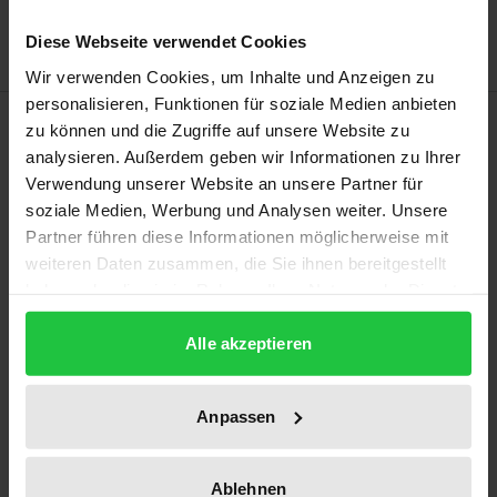
Hinweise zu Versandkosten
Diese Webseite verwendet Cookies
Wir verwenden Cookies, um Inhalte und Anzeigen zu
personalisieren, Funktionen für soziale Medien anbieten
Beschreibung
zu können und die Zugriffe auf unsere Website zu
analysieren. Außerdem geben wir Informationen zu Ihrer
Verwendung unserer Website an unsere Partner für
Mit der Publikation der Broschüre
Die Lage der
soziale Medien, Werbung und Analysen weiter. Unsere
europäischen Rechtswissenschaft
wollte Schmitt sich
Partner führen diese Informationen möglicherweise mit
als Autor nach 1945 gleichsam neu erfinden und
weiteren Daten zusammen, die Sie ihnen bereitgestellt
sein einige Monate später erschienenes Spätwerk
haben oder die sie im Rahmen Ihrer Nutzung der Dienste
Der Nomos der Erde ankündigen. Das folgende
gesammelt haben.
Buch sucht einen produktiven Umgang mit diesem
Alle akzeptieren
hermeneutisch voraussetzungsvollen, strategischen
Text, indem es die Fassung von 1950 neu übersetzt,
Anpassen
historisch-philologisch kommentiert und in einem
dritten Schritt dann plurale Auseinandersetzungen,
Ablehnen