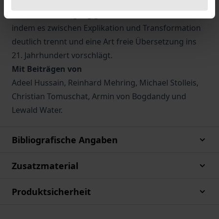
Adaptionen und Transformationen anbietet. Es
verlässt also die gängige Form eines Kommentars,
indem es zwischen Explikation und Transformation
deutlich trennt und eine Art freie Übersetzung ins
21. Jahrhundert vorschlägt.
Mit Beiträgen von
Adeel Hussain, Reinhard Mehring, Michael Stolleis,
Christian Tomuschat, Armin von Bogdandy und
Lewald Water.
Bibliografische Angaben
Zusatzmaterial
Produktsicherheit