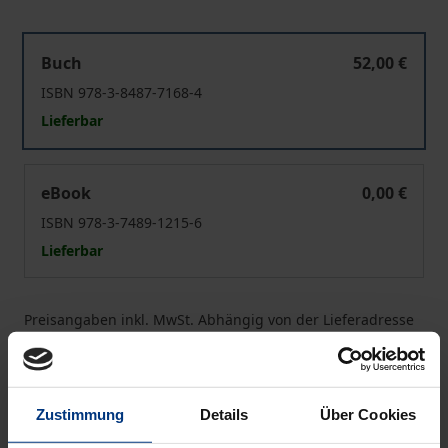
Carl Schmitt’s European Jurisprudence
Buch
52,00 €
ISBN 978-3-8487-7168-4
Lieferbar
Carl Schmitt’s European Jurisprudence
eBook
0,00 €
ISBN 978-3-7489-1215-6
Lieferbar
Preisangaben inkl. MwSt. Abhängig von der Lieferadresse
kann die MwSt. an der Kasse variieren.
In den Warenkorb
Zustimmung
Details
Über Cookies
Zur Wunschliste hinzufügen