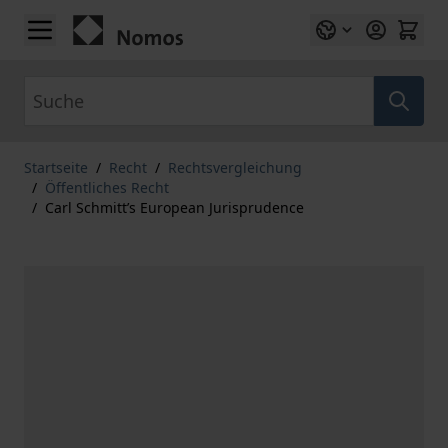
Zum Inhalt springen
Suche
Startseite
/
Recht
/
Rechtsvergleichung
/
Öffentliches Recht
/
Carl Schmitt’s European Jurisprudence