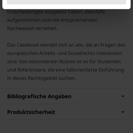
Dabei wird die Rechtsentwicklung, die diese
Entscheidungen ausgelöst haben, ebenfalls
aufgenommen und mit entsprechenden
Nachweisen versehen.
Das Casebook wendet sich an alle, die an Fragen des
europäischen Arbeits- und Sozialrechts interessiert
sind. Von besonderem Nutzen ist es für Studenten
und Referendare, die eine fallorientierte Einführung
in dieses Rechtsgebiet suchen.
Bibliografische Angaben
Produktsicherheit