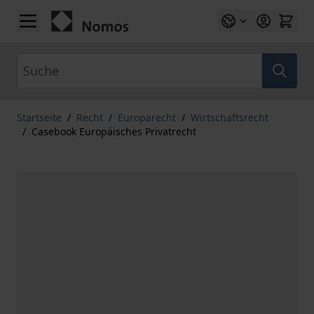
Zum Inhalt springen
Suche
Startseite
/
Recht
/
Europarecht
/
Wirtschaftsrecht
/
Casebook Europäisches Privatrecht