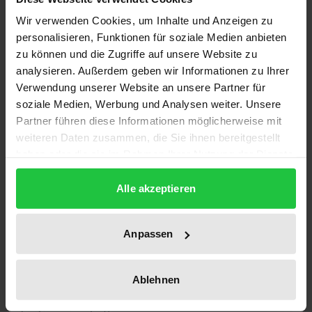
Privatrecht erstreckt.
Den Herausforderungen, die sich daraus für Praxis
Wir verwenden Cookies, um Inhalte und Anzeigen zu
personalisieren, Funktionen für soziale Medien anbieten
und Studium ergeben, trägt dieses Werk, das in der
zu können und die Zugriffe auf unsere Website zu
Reihe »Casebooks – Entscheidungen des EuGH«
analysieren. Außerdem geben wir Informationen zu Ihrer
erscheint, Rechnung. Die wichtigsten
Verwendung unserer Website an unsere Partner für
Leitentscheidungen des Europäischen Gerichtshofs,
soziale Medien, Werbung und Analysen weiter. Unsere
in denen bedeutsame Grundsätze für die nationalen
Partner führen diese Informationen möglicherweise mit
Zivilgerichte entwickelt wurden, werden dargestellt
weiteren Daten zusammen, die Sie ihnen bereitgestellt
haben oder die sie im Rahmen Ihrer Nutzung der Dienste
und ihre Auswirkungen auf das Gemeinschaftsrecht
gesammelt haben.
und die Privatrechtsordnungen von Deutschland,
Alle akzeptieren
England und Wales, Frankreich, Italien und (in
geeigneten Fällen) Österreich analysiert.
Anpassen
Das Casebook wendet sich an alle interessierten
Juristen sowie Studierende und Referendare,
eröffnet aber auch für die Rechtswissenschaft einen
Ablehnen
neuen, europäischen Blickwinkel auf das Privatrecht