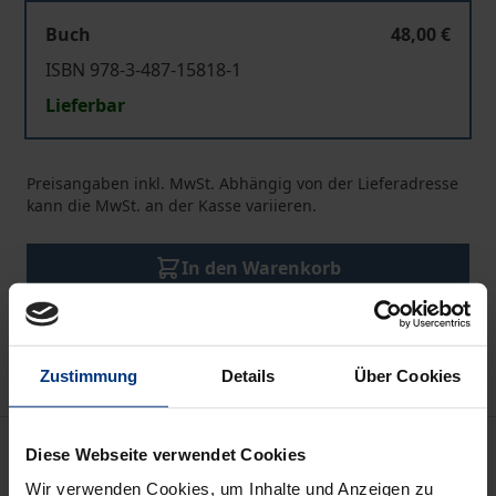
Buch
48,00 €
ISBN 978-3-487-15818-1
Lieferbar
Preisangaben inkl. MwSt. Abhängig von der Lieferadresse
kann die MwSt. an der Kasse variieren.
In den Warenkorb
Zur Wunschliste hinzufügen
Hinweise zu Versandkosten
Zustimmung
Details
Über Cookies
Beschreibung
Diese Webseite verwendet Cookies
Wir verwenden Cookies, um Inhalte und Anzeigen zu