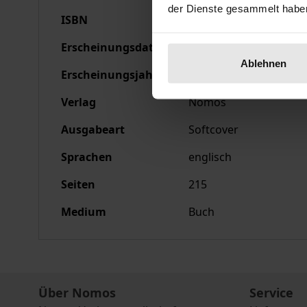
der Dienste gesammelt habe
ISBN
978-3-7890-9286-2
Erscheinungsdatum
30.03.1995
Ablehnen
Erscheinungsjahr
1995
Verlag
Nomos
Ausgabeart
Softcover
Sprachen
englisch
Seiten
215
Medium
Buch
Über Nomos
Service