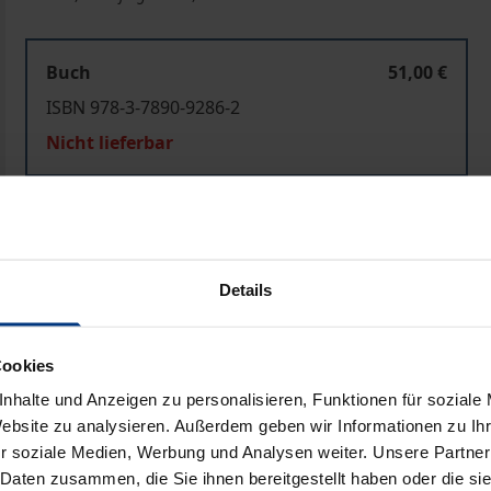
Buch
51,00 €
ISBN 978-3-7890-9286-2
Nicht lieferbar
In den Warenkorb
Zur Wunschliste hinzufü
Hinweise zu Versandkosten
Details
Cookies
ben
nhalte und Anzeigen zu personalisieren, Funktionen für soziale
Website zu analysieren. Außerdem geben wir Informationen zu I
r soziale Medien, Werbung und Analysen weiter. Unsere Partner
 Daten zusammen, die Sie ihnen bereitgestellt haben oder die s