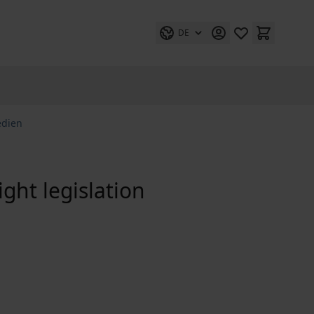
DE
edien
ght legislation