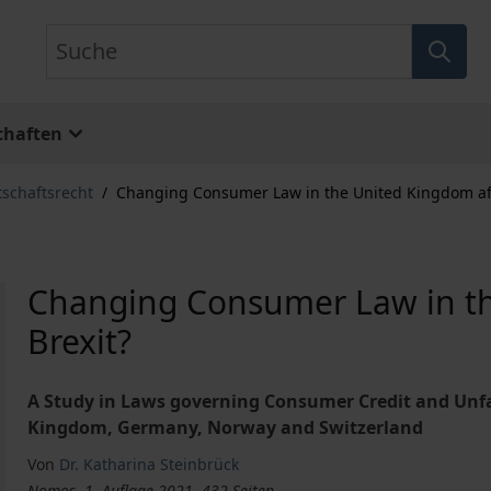
Suche
chaften
tschaftsrecht
/
Changing Consumer Law in the United Kingdom aft
Changing Consumer Law in th
Brexit?
A Study in Laws governing Consumer Credit and Unfa
Kingdom, Germany, Norway and Switzerland
Von
Dr. Katharina Steinbrück
Nomos, 1. Auflage 2021, 432 Seiten