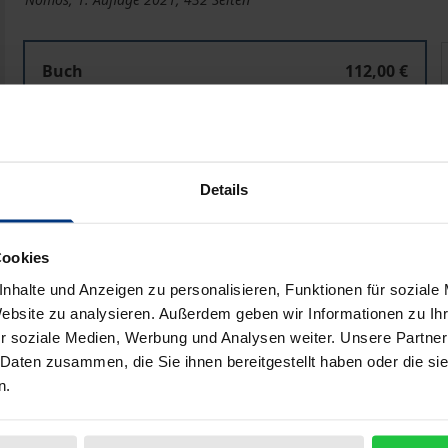
Changing Consumer Law in the United Kingdom after Br
Buch
112,00 €
ISBN 978-3-8487-8233-8
Lieferbar
Details
Preisangaben inkl. MwSt. Abhängig von der Lieferadresse kann
In den Warenkorb
Zur Wunschliste hinzufü
Cookies
Hinweise zu Versandkosten
nhalte und Anzeigen zu personalisieren, Funktionen für soziale
Website zu analysieren. Außerdem geben wir Informationen zu I
r soziale Medien, Werbung und Analysen weiter. Unsere Partner
 Daten zusammen, die Sie ihnen bereitgestellt haben oder die s
n.
liografische Angaben
Zusatzmaterial