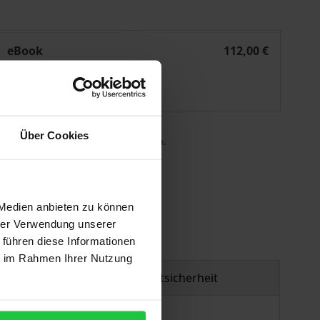
exit?
Changing Consumer Law in the United Kingdom after Brexit
eBook
112,00 €
ISBN 978-3-7489-2655-9
Lieferbar
Über Cookies
 die MwSt. an der Kasse variieren.
gen
 Medien anbieten zu können
hrer Verwendung unserer
 führen diese Informationen
ie im Rahmen Ihrer Nutzung
Produktsicherheit