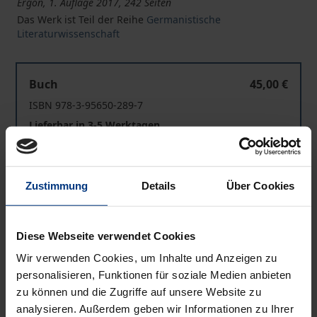
Ergon, 1. Auflage 2017, 242 Seiten
Das Werk ist Teil der Reihe
Germanistische
Literaturwissenschaft
Chaos und Renaissance im Durcheinandertal Dürrenma
Buch
45,00 €
ISBN 978-3-95650-289-7
Lieferbar in 3-5 Werktagen
Chaos und Renaissance im Durcheinandertal Dürrenma
eBook
45,00 €
Zustimmung
Details
Über Cookies
ISBN 978-3-95650-363-4
Lieferbar
Diese Webseite verwendet Cookies
Wir verwenden Cookies, um Inhalte und Anzeigen zu
Preisangaben inkl. MwSt. Abhängig von der Lieferadresse
personalisieren, Funktionen für soziale Medien anbieten
kann die MwSt. an der Kasse variieren.
zu können und die Zugriffe auf unsere Website zu
analysieren. Außerdem geben wir Informationen zu Ihrer