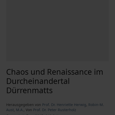
Chaos und Renaissance im
Durcheinandertal
Dürrenmatts
Herausgegeben von
Prof. Dr. Henriette Herwig
,
Robin-M.
Aust
,
M.A.
,
Von
Prof. Dr. Peter Rusterholz