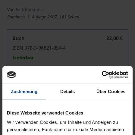
Von
Falk Karstens
Rombach, 1. Auflage 2007, 161 Seiten
Buch
22,00 €
ISBN 978-3-96821-054-4
Lieferbar
Preisangaben inkl. MwSt. Abhängig von der Lieferadresse
kann die MwSt. an der Kasse variieren.
Zustimmung
Details
Über Cookies
In den Warenkorb
Zur Wunschliste hinzufügen
Diese Webseite verwendet Cookies
Hinweise zu Versandkosten
Wir verwenden Cookies, um Inhalte und Anzeigen zu
personalisieren, Funktionen für soziale Medien anbieten