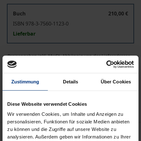
Buch
210,00 €
ISBN 978-3-7560-1123-0
Lieferbar
Preisangaben inkl. MwSt. Abhängig von der Lieferadresse
kann die MwSt. an der Kasse variieren.
In den Warenkorb
Zustimmung
Details
Über Cookies
Zur Wunschliste hinzufügen
Hinweise zu Versandkosten
Diese Webseite verwendet Cookies
Wir verwenden Cookies, um Inhalte und Anzeigen zu
personalisieren, Funktionen für soziale Medien anbieten
zu können und die Zugriffe auf unsere Website zu
Beschreibung
analysieren. Außerdem geben wir Informationen zu Ihrer