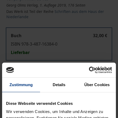
Georg Olms Verlag, 1. Auflage 2019, 176 Seiten
Das Werk ist Teil der Reihe
Schriften aus dem Haus der
Niederlande
Buch
32,00 €
ISBN 978-3-487-16384-0
Lieferbar
Preisangaben inkl. MwSt. Abhängig von der Lieferadresse
kann die MwSt. an der Kasse variieren.
Zustimmung
Details
Über Cookies
In den Warenkorb
Zur Wunschliste hinzufügen
Diese Webseite verwendet Cookies
Hinweise zu Versandkosten
Wir verwenden Cookies, um Inhalte und Anzeigen zu
personalisieren, Funktionen für soziale Medien anbieten