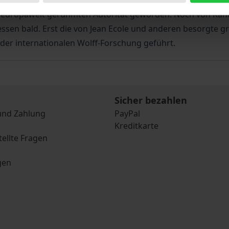
ein enzyklopädisches System der Wissenschaften auf dem S
r europaweit gerühmten Autorität geworden. Noch von Kant a
ssen bald. Erst die von Jean Ecole und anderen besorgte g
er internationalen Wolff-Forschung geführt.
Sicher bezahlen
und Zahlung
PayPal
Kreditkarte
tellte Fragen
gen