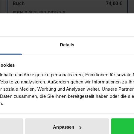
Buch
74,00 €
ISBN 978-3-487-03377-8
Lieferbar
Preisangaben inkl. MwSt. Abhängig von der Lieferadresse kann
Details
In den Warenkorb
Zur Wunschliste hinzufü
Cookies
Hinweise zu Versandkosten
nhalte und Anzeigen zu personalisieren, Funktionen für soziale
Website zu analysieren. Außerdem geben wir Informationen zu I
r soziale Medien, Werbung und Analysen weiter. Unsere Partner
 Daten zusammen, die Sie ihnen bereitgestellt haben oder die s
Bibliografische Angaben
n.
utendste und wirkungsmächtigste Philosoph der Früh- und Ho
Anpassen