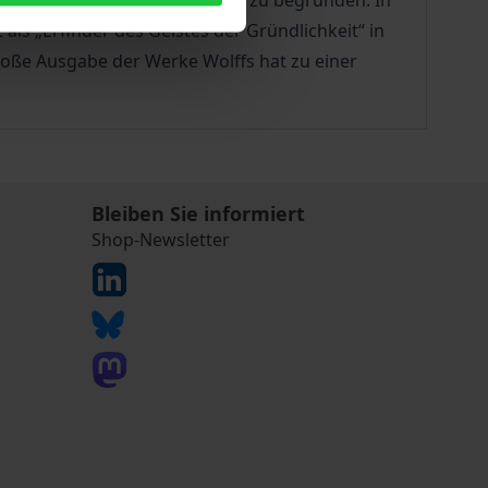
tand der Bildung seiner Zeit zu begründen. In
ls „Erfinder des Geistes der Gründlichkeit“ in
roße Ausgabe der Werke Wolffs hat zu einer
Bleiben Sie informiert
Shop-Newsletter