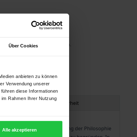
 die MwSt. an der Kasse variieren.
Über Cookies
gen
 Medien anbieten zu können
hrer Verwendung unserer
 führen diese Informationen
ie im Rahmen Ihrer Nutzung
Produktsicherheit
chaufklärung. Unter der Leitung der Philosophie
Alle akzeptieren