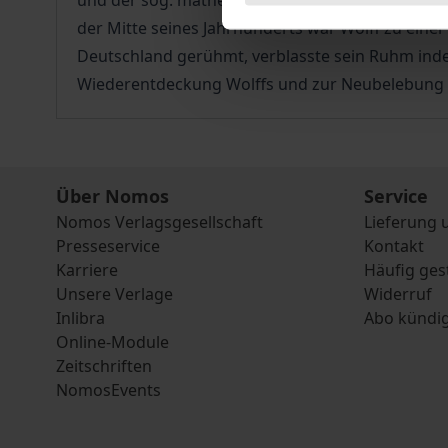
und der sog. mathematischen Methode suchte er 
der Mitte seines Jahrhunderts war Wolff zu eine
Deutschland gerühmt, verblasste sein Ruhm inde
Wiederentdeckung Wolffs und zur Neubelebung d
Über Nomos
Service
Nomos Verlagsgesellschaft
Lieferung 
Presseservice
Kontakt
Karriere
Häufig ges
Unsere Verlage
Widerruf
Inlibra
Abo kündi
Online-Module
Zeitschriften
NomosEvents