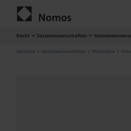
Zum Inhalt springen
Recht
Sozialwissenschaften
Geisteswissens
Startseite
/
Geisteswissenschaften
/
Philosophie
/
Phil