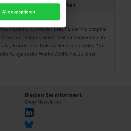
Produktsicherheit
Alle akzeptieren
chaufklärung. Unter der Leitung der Philosophie
tand der Bildung seiner Zeit zu begründen. In
ls „Erfinder des Geistes der Gründlichkeit“ in
roße Ausgabe der Werke Wolffs hat zu einer
Bleiben Sie informiert
Shop-Newsletter