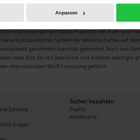
Bibliografische Angaben
Anpassen
utendste und wirkungsmächtigste Philosoph der Früh- und Ho
ein enzyklopädisches System der Wissenschaften auf dem S
r europaweit gerühmten Autorität geworden. Noch von Kant a
ssen bald. Erst die von Jean Ecole und anderen besorgte g
er internationalen Wolff-Forschung geführt.
Sicher bezahlen
und Zahlung
PayPal
Kreditkarte
tellte Fragen
gen