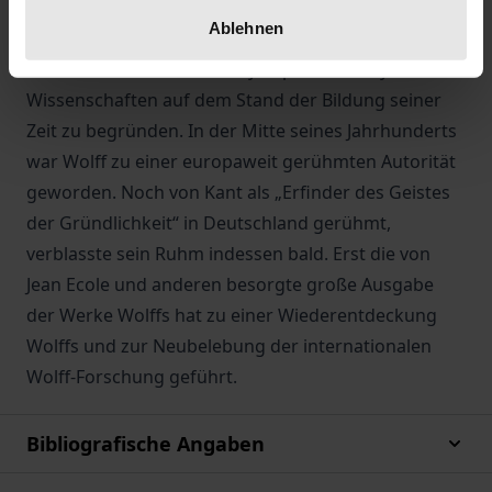
der Früh- und Hochaufklärung. Unter der Leitung
Ablehnen
der Philosophie und der sog. mathematischen
Methode suchte er ein enzyklopädisches System der
Wissenschaften auf dem Stand der Bildung seiner
Zeit zu begründen. In der Mitte seines Jahrhunderts
war Wolff zu einer europaweit gerühmten Autorität
geworden. Noch von Kant als „Erfinder des Geistes
der Gründlichkeit“ in Deutschland gerühmt,
verblasste sein Ruhm indessen bald. Erst die von
Jean Ecole und anderen besorgte große Ausgabe
der Werke Wolffs hat zu einer Wiederentdeckung
Wolffs und zur Neubelebung der internationalen
Wolff-Forschung geführt.
Bibliografische Angaben