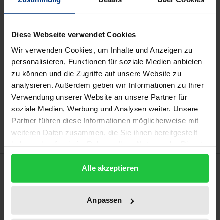
Lieferbar
Diese Webseite verwendet Cookies
Preisangaben inkl. MwSt. Abhängig von der Lieferadresse
Wir verwenden Cookies, um Inhalte und Anzeigen zu
kann die MwSt. an der Kasse variieren.
personalisieren, Funktionen für soziale Medien anbieten
zu können und die Zugriffe auf unsere Website zu
analysieren. Außerdem geben wir Informationen zu Ihrer
In den Warenkorb
Verwendung unserer Website an unsere Partner für
Zur Wunschliste hinzufügen
soziale Medien, Werbung und Analysen weiter. Unsere
Hinweise zu Versandkosten
Partner führen diese Informationen möglicherweise mit
weiteren Daten zusammen, die Sie ihnen bereitgestellt
haben oder die sie im Rahmen Ihrer Nutzung der Dienste
gesammelt haben.
Beschreibung
Alle akzeptieren
Christian Wolff (1679 – 1754) gilt als der
Anpassen
bedeutendste und wirkungsmächtigste Philosoph