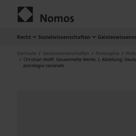
Zum Inhalt springen
Recht
Sozialwissenschaften
Geisteswissens
Startseite
/
Geisteswissenschaften
/
Philosophie
/
Phil
/
Christian Wolff. Gesammelte Werke. I. Abteilung: Deutsc
psicologia razionale