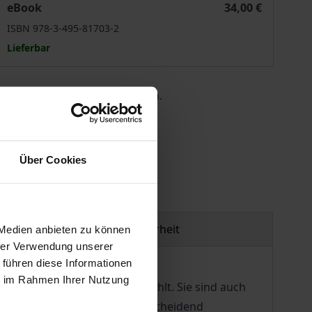
eBook
34,00 €
ISBN 978-3-495-81703-2
Lieferbar
 die MwSt. an der Kasse variieren.
gen
Über Cookies
Produktsicherheit
 Medien anbieten zu können
hrer Verwendung unserer
 führen diese Informationen
ie im Rahmen Ihrer Nutzung
n Denkern der Neuzeit gezählt. Sie sind auch
es kritischen Idealismus entscheidend