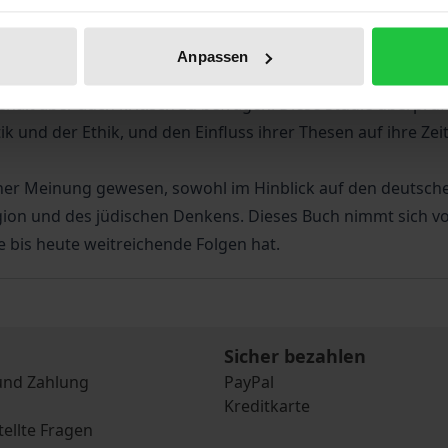
Staat veröffentlichte Rosenzweig ein Standardwerk, das an A
Anpassen
nd Strategien zu klären, die Cohen und Rosenzweig benutzt
alt aber auch kritisch zu befragen. Diese Studie überprü
k und der Ethik, und den Einfluss ihrer Thesen auf ihre Ze
er Meinung gewesen, sowohl im Hinblick auf den deutschen
gion und des jüdischen Denkens. Dieses Buch nimmt sich vo
 bis heute weitreichende Folgen hat.
Sicher bezahlen
und Zahlung
PayPal
Kreditkarte
tellte Fragen