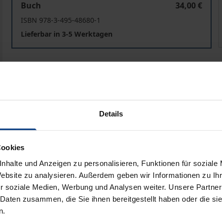
Buch
34,00 €
ISBN 978-3-495-48680-1
Lieferbar in 3-5 Werktagen
Preisangaben inkl. MwSt. Abhängig von der Lieferadresse kann
In den Warenkorb
Zur Wunschliste hinzufü
Hinweise zu Versandkosten
Details
Cookies
Bibliografische Angaben
nhalte und Anzeigen zu personalisieren, Funktionen für soziale
Website zu analysieren. Außerdem geben wir Informationen zu I
r soziale Medien, Werbung und Analysen weiter. Unsere Partner
 Daten zusammen, die Sie ihnen bereitgestellt haben oder die s
 (1886–1929) werden zu Recht zu den wichtigsten jüdische
n.
dealismus gewesen: Cohen hat die neukantianische Schule d