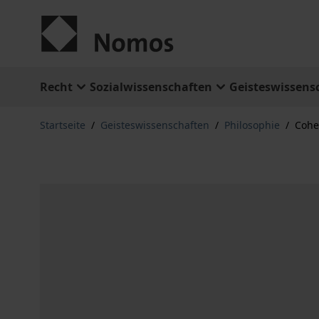
Zum Inhalt springen
Recht
Sozialwissenschaften
Geisteswissens
Startseite
/
Geisteswissenschaften
/
Philosophie
/
Cohe