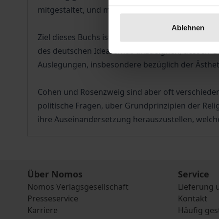
mitgestaltet, und mit seinem Buch Hegel und der 
Ablehnen
Ziel dieses Buchs ist es, die Vorgehensweisen u
des deutschen Idealismus anzueignen, dessen Geh
Auslegungen, insbesondere bezüglich der Ästheti
Cohen und Rosenzweig sind aber oft verschieden
politische Fragen, über Grundprinzipien der Reli
ihre Auseinandersetzung herauszustellen, welche
Über Nomos
Service
Nomos Verlagsgesellschaft
Lieferung 
Presseservice
Kontakt
Karriere
Häufig ges