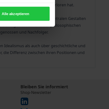
ktualität bis heute nichts verloren hat.
Alle akzeptieren
en, um sich das Denken der zentralen Gestalten
ft die Angemessenheit ihrer philosophischen
itgenossen und Nachfolger.
 Idealismus als auch über geschichtliche und
r, die Differenz zwischen ihren Positionen und
Bleiben Sie informiert
Shop-Newsletter