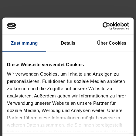
Beschreibung
Zustimmung
Details
Über Cookies
Im Rahmen der vollständigen Konkordanz der
Werke Calderóns, deren Teile I und II für die die
Autos Sacramentales und das Teatro cómico breve
Diese Webseite verwendet Cookies
bereits vorliegen, erscheinen nunmehr die Teile III
Wir verwenden Cookies, um Inhalte und Anzeigen zu
und IV mit den Konkordanzen der Dramas und der
personalisieren, Funktionen für soziale Medien anbieten
Comedias. Grundlage auch dieser Konkordanzen ist
zu können und die Zugriffe auf unsere Website zu
analysieren. Außerdem geben wir Informationen zu Ihrer
– wie für die Konkordanz der Autos Sacramentales –
Verwendung unserer Website an unsere Partner für
die von Ángel Valbuena Prat und Ángel Valbuena
soziale Medien, Werbung und Analysen weiter. Unsere
Briones bei Aguilar herausgegebene Ausgabe der
Partner führen diese Informationen möglicherweise mit
Obras completas von Calderón de la Barca.
weiteren Daten zusammen, die Sie ihnen bereitgestellt
Die Teile III und IV der Konkordanz beinhalten das
haben oder die sie im Rahmen Ihrer Nutzung der Dienste