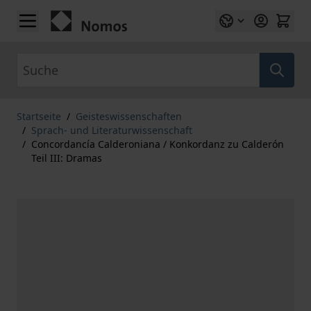
Zum Inhalt springen
Suche
Startseite
/
Geisteswissenschaften
/
Sprach- und Literaturwissenschaft
/
Concordancía Calderoniana / Konkordanz zu Calderón
Teil III: Dramas