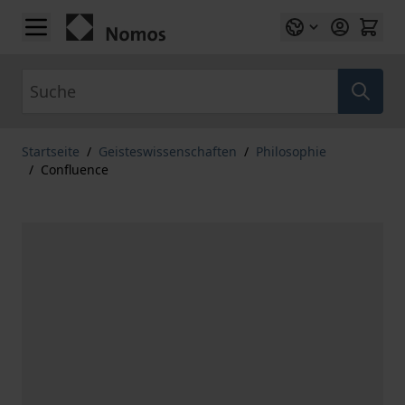
Zum Inhalt springen
Suche
Startseite
/
Geisteswissenschaften
/
Philosophie
/
Confluence