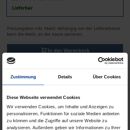
Lieferbar
Preisangaben inkl. MwSt. Abhängig von der Lieferadresse
kann die MwSt. an der Kasse variieren.
In den Warenkorb
Zur Wunschliste hinzufügen
Hinweise zu Versandkosten
Zustimmung
Details
Über Cookies
Beschreibung
Diese Webseite verwendet Cookies
Wir verwenden Cookies, um Inhalte und Anzeigen zu
personalisieren, Funktionen für soziale Medien anbieten
Dieses englischsprachige Online Journal erscheint
zu können und die Zugriffe auf unsere Website zu
zweimal im Jahr und bietet ausschließlich
analysieren. Außerdem geben wir Informationen zu Ihrer