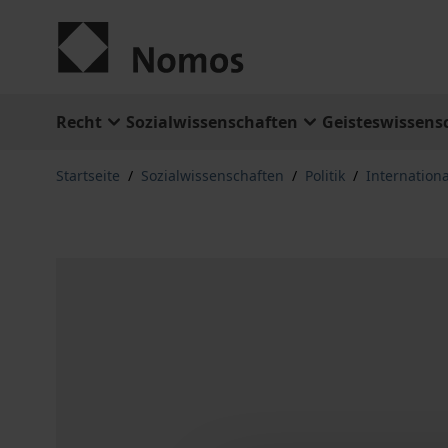
Zum Inhalt springen
Recht
Sozialwissenschaften
Geisteswissens
Startseite
/
Sozialwissenschaften
/
Politik
/
Internation