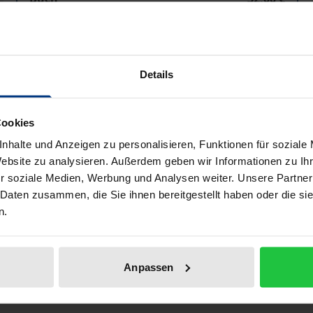
ISBN 978-3-8329-0313-8
Nicht lieferbar
Details
In den Warenkorb
Zur Wunschliste hinzufü
Cookies
Hinweise zu Versandkosten
nhalte und Anzeigen zu personalisieren, Funktionen für soziale
Website zu analysieren. Außerdem geben wir Informationen zu I
r soziale Medien, Werbung und Analysen weiter. Unsere Partner
Bibliografische Angaben
 Daten zusammen, die Sie ihnen bereitgestellt haben oder die s
n.
 Herausforderungen des 21. Jahrhunderts noch Sinn? Welche
Anpassen
cht die Modelle und Erfahrungen zahlreicher Länder, um A
enen in Frankreich, Belgien, Niederlanden, Finnland, Slowen