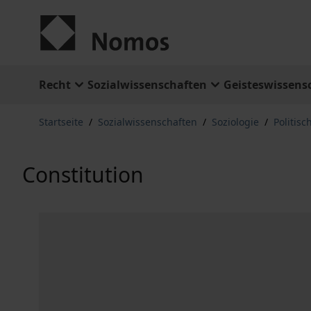
Zum Inhalt springen
Recht
Sozialwissenschaften
Geisteswissens
Startseite
/
Sozialwissenschaften
/
Soziologie
/
Politisc
Constitution