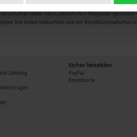
r Gesellschaft entwickeln konnten und wie sie dabei helfen
meinschaften leben kann, obwohl ihre Mitglieder genetisch 
lex. Die Arbeit beleuchtet, wie der Konstitutionalismus zu
Sicher bezahlen
und Zahlung
PayPal
Kreditkarte
tellte Fragen
gen