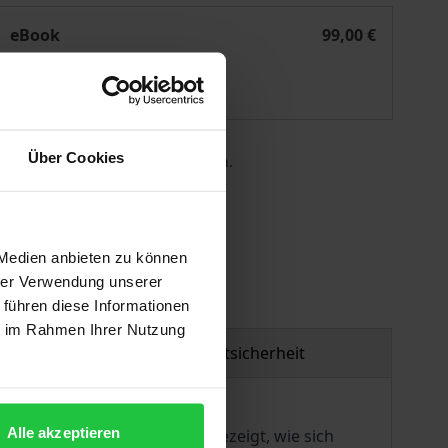
Constitution
eBook
99,00 €
ISBN 978-3-7489-0554-7
Lieferbar
Über Cookies
 die MwSt. an der Kasse variieren.
gen
 Medien anbieten zu können
hrer Verwendung unserer
 führen diese Informationen
ie im Rahmen Ihrer Nutzung
Produktsicherheit
Alle akzeptieren
inärer Perspektive wird aufgezeigt, wie sich