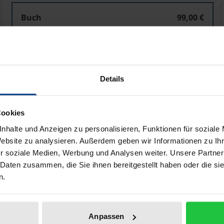
Constitution
Buch
99,00 €
ISBN 978-3-8487-6431-0
Lieferbar in 3-5 Werktagen
Details
Preisangaben inkl. MwSt. Abhängig von der Lieferadresse kann
In den Warenkorb
Zur Wunschliste hinzufü
Cookies
Hinweise zu Versandkosten
nhalte und Anzeigen zu personalisieren, Funktionen für soziale
Website zu analysieren. Außerdem geben wir Informationen zu I
r soziale Medien, Werbung und Analysen weiter. Unsere Partner
 Daten zusammen, die Sie ihnen bereitgestellt haben oder die s
liografische Angaben
Zusatzmaterial
n.
Anpassen
n Verfassungen in modernen Gesellschaften. Aus interdiszipl