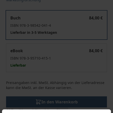
Content-Marketing
Buch
84,00 €
ISBN 978-3-98542-041-4
Lieferbar in 3-5 Werktagen
Content-Marketing
eBook
84,00 €
ISBN 978-3-95710-415-1
Lieferbar
Preisangaben inkl. MwSt. Abhängig von der Lieferadresse
kann die MwSt. an der Kasse variieren.
In den Warenkorb
Zur Wunschliste hinzufügen