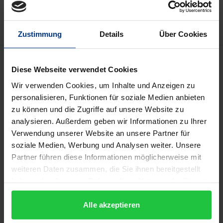
Hinweise zu Versandkosten
Zustimmung
Details
Über Cookies
Beschreibung
Diese Webseite verwendet Cookies
Wir verwenden Cookies, um Inhalte und Anzeigen zu
Content-Marketing, also die Planung, Produktion
personalisieren, Funktionen für soziale Medien anbieten
und Distribution von zielgruppen-adäquaten
zu können und die Zugriffe auf unsere Website zu
Inhalten, hat insbesondere durch Social Media
analysieren. Außerdem geben wir Informationen zu Ihrer
nochmals an Bedeutung gewonnen. Im Hinblick auf
Verwendung unserer Website an unsere Partner für
die enorme Menge an Inhalten, die auf Nutzer
soziale Medien, Werbung und Analysen weiter. Unsere
konstant einwirken, ist es für Unternehmen immer
Partner führen diese Informationen möglicherweise mit
weiteren Daten zusammen, die Sie ihnen bereitgestellt
schwieriger, die Aufmerksamkeit der Nutzer zu
haben oder die sie im Rahmen Ihrer Nutzung der Dienste
gewinnen. Nur Inhalte, die den Wünschen der
gesammelt haben.
Nutzer entsprechen und diesen in irgendeiner Form
Alle akzeptieren
einen Mehrwert bieten, haben die Chance, zur