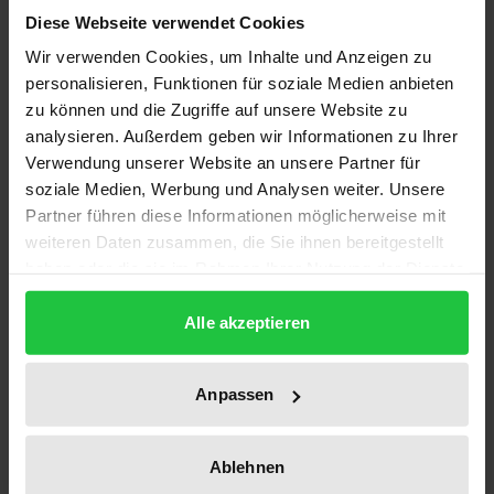
Konflikte in Gewalt umschlagen, als nach
Diese Webseite verwendet Cookies
Konfliktbeendigung in den Wiederaufbau der vom
Wir verwenden Cookies, um Inhalte und Anzeigen zu
Krieg zerstörten Länder und Regionen zu
personalisieren, Funktionen für soziale Medien anbieten
zu können und die Zugriffe auf unsere Website zu
investieren. Deshalb ist die EU bestrebt sich auf das
analysieren. Außerdem geben wir Informationen zu Ihrer
frühzeitige Erkennen potentieller Konflikte und auf
Verwendung unserer Website an unsere Partner für
präventive Maßnahmen zu konzentrieren. Dies ist
soziale Medien, Werbung und Analysen weiter. Unsere
eine große Herausforderung sowohl für die
Partner führen diese Informationen möglicherweise mit
politischen Entscheidungsträger und Planer in den
weiteren Daten zusammen, die Sie ihnen bereitgestellt
EU-Institutionen als auch für Wissenschaftler. Die
haben oder die sie im Rahmen Ihrer Nutzung der Dienste
gesammelt haben.
Europäische Kommission und das Europäische
Alle akzeptieren
Parlament haben deshalb im Arbeitszusammenhang
der SWP das Conflict Prevention Network
begründet, dem Experten aus der politischen Praxis
Anpassen
sowie aus dem wissenschaftlichen Bereich
angehören.
Ablehnen
Die CPN-Jahrbücher sollen die Diskussion in der