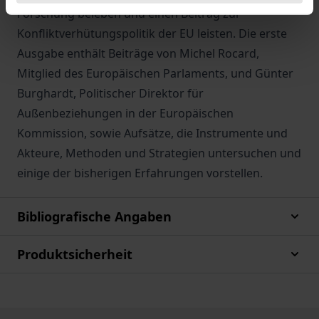
Forschung beleben und einen Beitrag zur
Konfliktverhütungspolitik der EU leisten. Die erste
Ausgabe enthält Beiträge von Michel Rocard,
Mitglied des Europäischen Parlaments, und Günter
Burghardt, Politischer Direktor für
Außenbeziehungen in der Europäischen
Kommission, sowie Aufsätze, die Instrumente und
Akteure, Methoden und Strategien untersuchen und
einige der bisherigen Erfahrungen vorstellen.
Bibliografische Angaben
Produktsicherheit