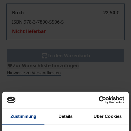
Buch
22,50 €
ISBN 978-3-7890-5506-5
Nicht lieferbar
In den Warenkorb
Zur Wunschliste hinzufügen
Hinweise zu Versandkosten
Beschreibung
Zustimmung
Details
Über Cookies
Die Europäische Union und ihre Mitgliedstaaten
haben erkannt, daß es besser ist zu handeln, bevor