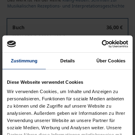
Musikalischen Rezeptions- und Interpretationsgeschichte
Buch
36,00 €
ISBN 978-3-96821-460-3
Lieferbar
Zustimmung
Details
Über Cookies
Preisangaben inkl. MwSt. Abhängig von der Lieferadresse
kann die MwSt. an der Kasse variieren.
Diese Webseite verwendet Cookies
In den Warenkorb
Wir verwenden Cookies, um Inhalte und Anzeigen zu
personalisieren, Funktionen für soziale Medien anbieten
Zur Wunschliste hinzufügen
zu können und die Zugriffe auf unsere Website zu
Hinweise zu Versandkosten
analysieren. Außerdem geben wir Informationen zu Ihrer
Verwendung unserer Website an unsere Partner für
soziale Medien, Werbung und Analysen weiter. Unsere
Partner führen diese Informationen möglicherweise mit