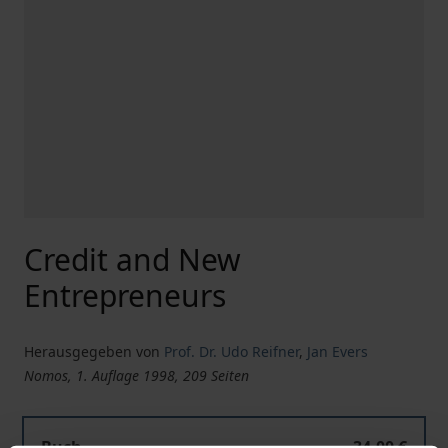
Credit and New
Entrepreneurs
Herausgegeben von
Prof. Dr. Udo Reifner
,
Jan Evers
Nomos, 1. Auflage 1998, 209 Seiten
Buch
34,00 €