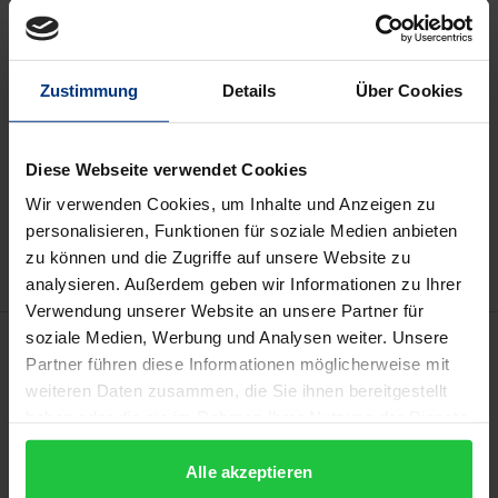
ISBN 978-3-7890-5766-3
Nicht lieferbar
Zustimmung
Details
Über Cookies
In den Warenkorb
Diese Webseite verwendet Cookies
Zur Wunschliste hinzufügen
Wir verwenden Cookies, um Inhalte und Anzeigen zu
Hinweise zu Versandkosten
personalisieren, Funktionen für soziale Medien anbieten
zu können und die Zugriffe auf unsere Website zu
analysieren. Außerdem geben wir Informationen zu Ihrer
Verwendung unserer Website an unsere Partner für
soziale Medien, Werbung und Analysen weiter. Unsere
Beschreibung
Partner führen diese Informationen möglicherweise mit
weiteren Daten zusammen, die Sie ihnen bereitgestellt
Firmenneugründungen sehen sich bei der
haben oder die sie im Rahmen Ihrer Nutzung der Dienste
Beschaffung der notwendigen Finanzmittel häufig
gesammelt haben.
mit gravierenden Problemen konfrontiert. Das Werk
Alle akzeptieren