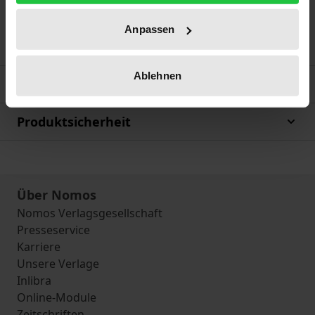
zeigt – u.a. an praktischen Beispielen aus
Deutschland, Frankreich und Griechenland – auf, wie
Anpassen
diese Hindernisse überwunden werden können.
Ablehnen
Bibliografische Angaben
Produktsicherheit
Über Nomos
Nomos Verlagsgesellschaft
Presseservice
Karriere
Unsere Verlage
Inlibra
Online-Module
Zeitschriften